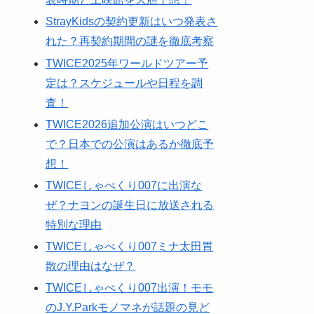
StrayKidsの契約更新はいつ発表さ
れた？再契約期間の謎を徹底考察
TWICE2025年ワールドツアー予
定は？スケジュールや日程を調
査！
TWICE2026追加公演はいつどこ
で？日本での公演はあるか徹底予
想！
TWICEしゃべくり007に出演な
ぜ？ナヨンの誕生日に放送される
特別な理由
TWICEしゃべくり007ミナ太田胃
散の理由はなぜ？
TWICEしゃべくり007出演！モモ
のJ.Y.Parkモノマネが話題の見ど