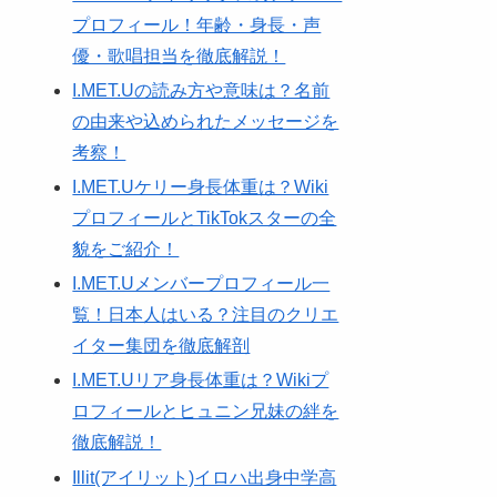
プロフィール！年齢・身長・声
優・歌唱担当を徹底解説！
I.MET.Uの読み方や意味は？名前
の由来や込められたメッセージを
考察！
I.MET.Uケリー身長体重は？Wiki
プロフィールとTikTokスターの全
貌をご紹介！
I.MET.Uメンバープロフィール一
覧！日本人はいる？注目のクリエ
イター集団を徹底解剖
I.MET.Uリア身長体重は？Wikiプ
ロフィールとヒュニン兄妹の絆を
徹底解説！
Illit(アイリット)イロハ出身中学高