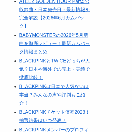
ATEEZ GOLDEN HOUR Part.5の
収録曲・日本発売日・最新情報を
完全解説【2026年6月カムバッ
ク】
BABYMONSTERの2026年5月新
曲を徹底レビュー！最新カムバッ
ク情報まとめ
BLACKPINKとTWICEどっちが人
気？日本や海外での売上・実績で
徹底比較！
BLACKPINKは日本で人気ないは
本当？みんなの声や評判もご紹
介！
BLACKPINKチケット倍率2023！
抽選結果はいつ発表？
BLACKPINKメンバーのプロフィ