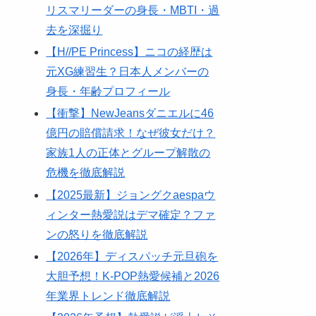
リスマリーダーの身長・MBTI・過
去を深掘り
​【H//PE Princess】ニコの経歴は
元XG練習生？日本人メンバーの
身長・年齢プロフィール
​【衝撃】NewJeansダニエルに46
億円の賠償請求！なぜ彼女だけ？
家族1人の正体とグループ解散の
危機を徹底解説
【2025最新】ジョングクaespaウ
ィンター熱愛説はデマ確定？ファ
ンの怒りを徹底解説
【2026年】ディスパッチ元旦砲を
大胆予想！K-POP熱愛候補と2026
年業界トレンド徹底解説