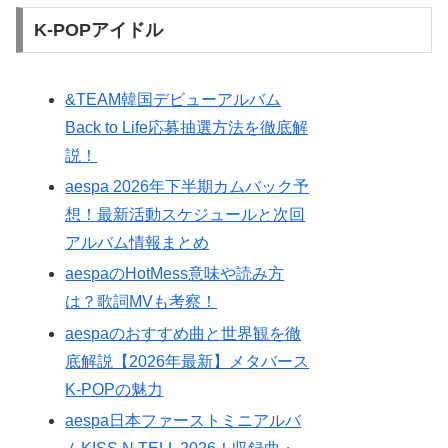
K-POPアイドル
&TEAM韓国デビューアルバム
Back to Life応募抽選方法を徹底解
説！
aespa 2026年下半期カムバック予
想！最新活動スケジュールと次回
アルバム情報まとめ
aespaのHotMess意味や読み方
は？歌詞MVも考察！
aespaのおすすめ曲と世界観を徹
底解説【2026年最新】メタバース
K-POPの魅力
aespa日本ファーストミニアルバ