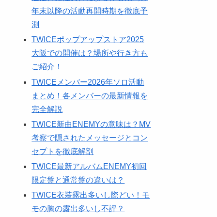
年末以降の活動再開時期を徹底予
測
TWICEポップアップストア2025
大阪での開催は？場所や行き方も
ご紹介！
TWICEメンバー2026年ソロ活動
まとめ！各メンバーの最新情報を
完全解説
TWICE新曲ENEMYの意味は？MV
考察で隠されたメッセージとコン
セプトを徹底解剖
TWICE最新アルバムENEMY初回
限定盤と通常盤の違いは？
TWICE衣装露出多いし際どい！モ
モの胸の露出多いし不評？