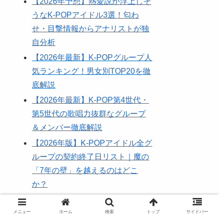
【2026年予想】熱愛説が浮上しそ
うなK-POPアイドル3選！匂わ
せ・目撃情報からアナリストが独
自分析
【2026年最新】K-POPグループ人
気ランキング！男女別TOP20を徹
底解説
【2026年最新】K-POP第4世代・
第5世代の歌唱力抜群なグループ
＆メンバー徹底解説
【2026年版】K-POPアイドル全グ
ループの契約終了日リスト｜魔の
「7年の壁」を越えるのはどこ
か？
【H//PE Princess】キム・ドイの
プロフィール身長年齢！ハンリム
メニュー
ホーム
検索
トップ
サイドバー