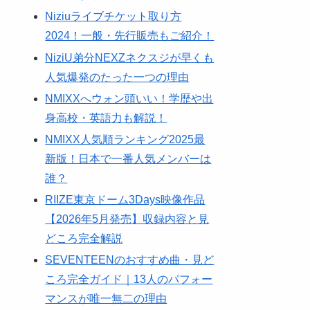
Niziuライブチケット取り方
2024！一般・先行販売もご紹介！
NiziU弟分NEXZネクスジが早くも
人気爆発のたった一つの理由
NMIXXへウォン頭いい！学歴や出
身高校・英語力も解説！
NMIXX人気順ランキング2025最
新版！日本で一番人気メンバーは
誰？
RIIZE東京ドーム3Days映像作品
【2026年5月発売】収録内容と見
どころ完全解説
SEVENTEENのおすすめ曲・見ど
ころ完全ガイド｜13人のパフォー
マンスが唯一無二の理由