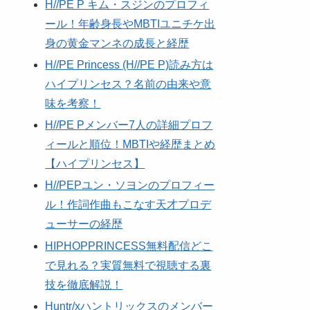
H//PE P キム・スジンのプロフィ
ール！年齢身長やMBTIユニチケ出
身の黄金マンネの成長と経歴
H//PE Princess (H//PE P)読み方は
ハイプリンセス？名前の由来や意
味を考察！
H//PE Pメンバー7人の詳細プロフ
ィールと順位！MBTIや経歴まとめ
【ハイプリンセス】
H//PEPユン・ソヨンのプロフィー
ル！作詞作曲もこなす天才プロデ
ューサーの経歴
HIPHOPPRINCESS無料配信どこ
で見れる？実質無料で視聴する裏
技を徹底解説！
Huntr/xハントリックスのメンバー