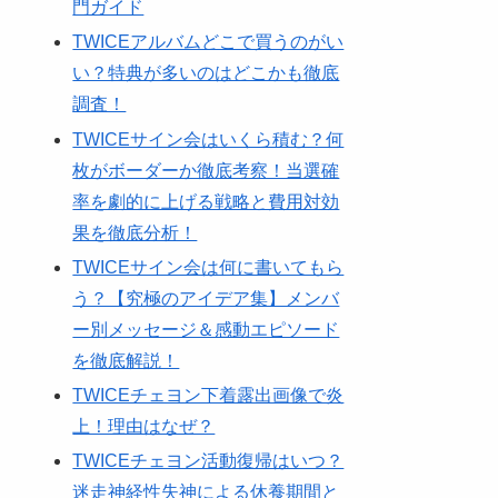
門ガイド
TWICEアルバムどこで買うのがい
い？特典が多いのはどこかも徹底
調査！
TWICEサイン会はいくら積む？何
枚がボーダーか徹底考察！当選確
率を劇的に上げる戦略と費用対効
果を徹底分析！
TWICEサイン会は何に書いてもら
う？【究極のアイデア集】メンバ
ー別メッセージ＆感動エピソード
を徹底解説！
TWICEチェヨン下着露出画像で炎
上！理由はなぜ？
TWICEチェヨン活動復帰はいつ？
迷走神経性失神による休養期間と