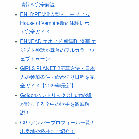
情報を完全解説
ENHYPEN没入型ミュージアム
House of Vampire新宿体験レポー
ト完全ガイド
ENNEAD エネアド 韓国BL漫画 エ
ジプト神話が舞台のフルカラーウ
ェブトゥーン
GIRLS PLANET 2応募方法・日本
人の参加条件・締め切り日程を完
全ガイド【2026年最新】
GoldenハントリックスHuntr/x誰
が歌ってる？中の歌手を徹底解
説！
GPPメンバープロフィール一覧！
出身地や経歴もご紹介！