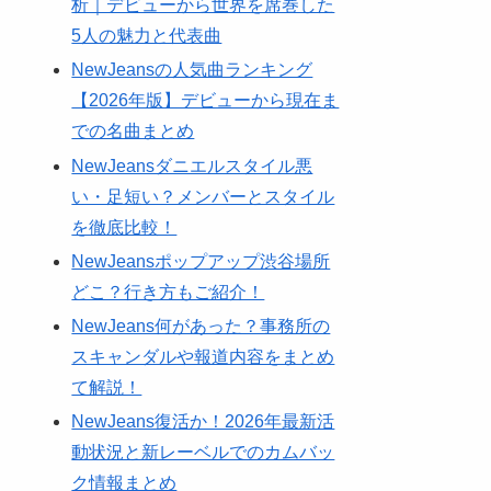
析｜デビューから世界を席巻した
5人の魅力と代表曲
NewJeansの人気曲ランキング
【2026年版】デビューから現在ま
での名曲まとめ
NewJeansダニエルスタイル悪
い・足短い？メンバーとスタイル
を徹底比較！
NewJeansポップアップ渋谷場所
どこ？行き方もご紹介！
NewJeans何があった？事務所の
スキャンダルや報道内容をまとめ
て解説！
NewJeans復活か！2026年最新活
動状況と新レーベルでのカムバッ
ク情報まとめ