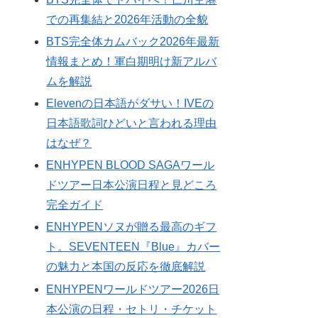
での再集結と2026年活動の全貌
BTS完全体カムバック2026年最新
情報まとめ！軍白期明け新アルバ
ムを解説
Elevenの日本語がダサい！IVEの
日本語歌詞ひどいと言われる理由
はなぜ？
ENHYPEN BLOOD SAGAワール
ドツアー日本公演日程と見どころ
完全ガイド
ENHYPENソヌが贈る最高のギフ
ト。SEVENTEEN『Blue』カバー
の魅力と本国の反応を徹底解説
ENHYPENワールドツアー2026日
本公演の日程・セトリ・チケット