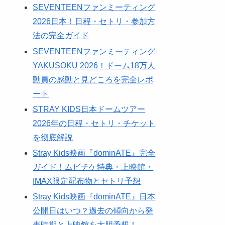
SEVENTEENファンミーティング
2026日本！日程・セトリ・参加方
法の完全ガイド
SEVENTEENファンミーティング
YAKUSOKU 2026！ドーム18万人
動員の感動と見どころを完全レポ
ート
STRAY KIDS日本ドームツアー
2026年の日程・セトリ・チケット
を彻底解説
Stray Kids映画『dominATE』完全
ガイド！ムビチケ特典・上映館・
IMAX限定配布物とセトリ予想
Stray Kids映画『dominATE』日本
公開日はいつ？過去の傾向から発
表時期と上映館を大胆予想！