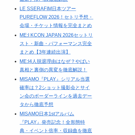
LE SSERAFIM日本ツアー
PUREFLOW 2026！セトリ予想・
会場・チケット情報を完全まとめ
ME:I KCON JAPAN 2026セットリ
スト・新曲・パフォーマンス完全
まとめ【3年連続出演】
ME:I4人脱退理由はなぜ？やばい
真相と裏側の異変を徹底解説！
MISAMO『PLAY』シリアル当選
確率は？2ショット撮影会とサイ
ン会のボーダーラインを過去デー
タから徹底予想
MISAMO日本1stアルバム
『PLAY』発売記念！全形態特
典・イベント倍率・収録曲を徹底