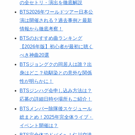
の全セトリ・演出を徹底解説
BTS2026年ワールドツアー日本公
演は開催される？過去事例と最新
情報から徹底考察！
BTSのおすすめ曲ランキング
【2026年版】初心者が最初に聴く
べき神曲20選
BTSジョングクの同居人は誰？出
身はどこ？幼馴染との意外な関係
性が明らかに！
BTSジンハグ会申し込み方法は？
応募の詳細日時や場所もご紹介！
BTSメンバー除隊後スケジュール
総まとめ！2025年完全体ライブ・
イベント開催は？
BTS完全体でドバイへ！仁川空港