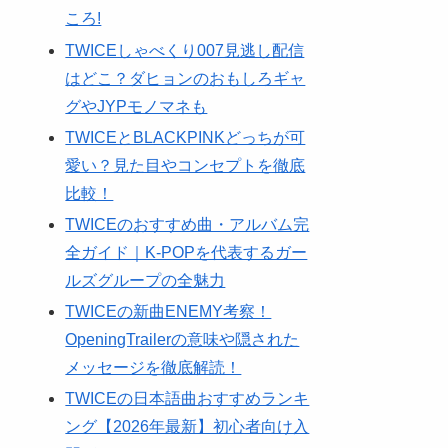
ころ!
TWICEしゃべくり007見逃し配信
はどこ？ダヒョンのおもしろギャ
グやJYPモノマネも
TWICEとBLACKPINKどっちが可
愛い？見た目やコンセプトを徹底
比較！
TWICEのおすすめ曲・アルバム完
全ガイド｜K-POPを代表するガー
ルズグループの全魅力
TWICEの新曲ENEMY考察！
OpeningTrailerの意味や隠された
メッセージを徹底解読！
TWICEの日本語曲おすすめランキ
ング【2026年最新】初心者向け入