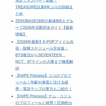
決定！メンバー・楽曲・
TREASURE以来6年ぶりの詳細ま
とめ
ZEROBASEONEの新体制5人グル
ープ2026年活動完全ガイド【最新
情報】
​【2026年最新】K-POPアイドル兵
役・除隊スケジュール完全版：
BTS復活からSEVENTEEN、
NCT、97ラインの入隊まで徹底解
説
​【H//PE Princess】ココのプロフ
ィール！年齢や身長と泣ける経
歴・英語ラップの実力もご紹介！
​【H//PE Princess】ナム・ユジュ
のプロフィールと経歴！圧倒的カ