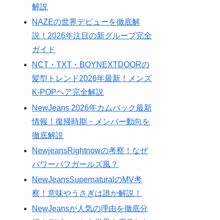
解説
NAZEの世界デビューを徹底解
説！2026年注目の新グループ完全
ガイド
NCT・TXT・BOYNEXTDOORの
髪型トレンド2026年最新！メンズ
K-POPヘア完全解説
NewJeans 2026年カムバック最新
情報！復帰時期・メンバー動向を
徹底解説
NewjeansRightnowの考察！なぜ
パワーパフガールズ風？
NewJeansSupernaturalのMV考
察！意味やうさぎは誰か解説！
NewJeansが人気の理由を徹底分