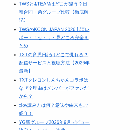
TWSと&TEAMはどこが違う？日
韓合同・弟グループ比較【徹底解
説】
TWSのKCON JAPAN 2026出演レ
ポート！セトリ・見どころ完全ま
とめ
TXTの育児日記はどこで見れる？
配信サービスと視聴方法【2026年
最新】
TXTクレヨンしんちゃんコラボは
なぜ？理由はメンバーがファンだ
から？
xlov読み方は何？意味や由来もご
紹介！
YG新グループ2026年9月デビュー