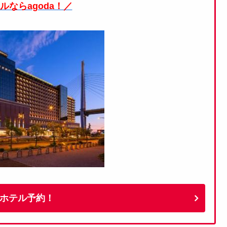
ルならagoda！／
ホテル予約！