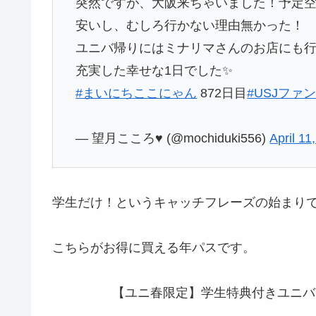
突然ですが、大阪来ちゃいました！予定
安いし、むしろ行かない理由無かった！
ユニバ帰りにはミナリマさんのお店にも
充実した幸せな1日でした✨
#まいにちここにゃん
872日目
#USJファ
— 望月こころ♥️ (@mochiduki556)
April 11
学生だけ！というキャッチフレーズの始まり
こちらがお得に買える年パスです。
【ユニ春限定】学生特典付きユニバ