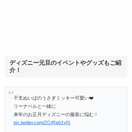
ディズニー元旦のイベントやグッズもご紹
介！
干支ぬいばのうさぎミッキー可愛い❤️
リーナベルと一緒に
来年のお正月ディズニーの服装に悩む！
pic.twitter.com/ZCrReb1ylS