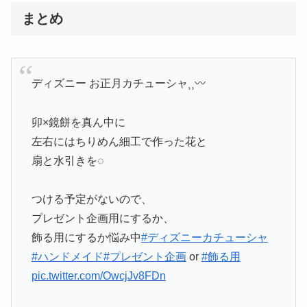
まとめ
ディズニー お正月カチューシャ⸒⸒〰︎
卯×鏡餅を真ん中に
左右にはちりめん細工で作った花と
扇と水引きを◌
つける予定がないので、
プレゼント企画用にするか、
飾る用にするか悩み中
#ディズニーカチューシャ
#ハンドメイド
#プレゼント企画
or
#飾る用
pic.twitter.com/OwcjJv8FDn