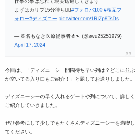
仕事の事は忘れて現実逃避してきます
まずはカリブ15分待ち🏴‍☠️
#フォロバ100
#相互フ
ォロー
#ディズニー
pic.twitter.com/1RlZp8TsDs
— 💯名もなき医療従事者🍻🍡 (@swu25251979)
April 17, 2024
今回は、「ディズニーシー開園待ち早い列は？どこに並ぶ
か空いてる入り口もご紹介！」と題してお送りしました。
ディズニーシーの早く入れるゲートや列について、詳しく
ご紹介していきました。
ぜひ参考にして少しでもたくさんディズニーシーを満喫し
てください。