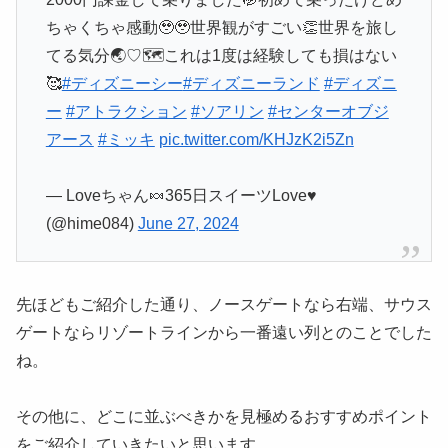
ちゃくちゃ感動🥹🥹世界観がすごい👏世界を旅し
てる気分🌏♡🗺これは1度は経験しても損はない
🥰
#ディズニーシー
#ディズニーランド
#ディズニ
ー
#アトラクション
#ソアリン
#センターオブジ
アース
#ミッキ
pic.twitter.com/KHJzK2i5Zn
— Loveちゃん🍬365日スイーツLove♥
(@hime084)
June 27, 2024
先ほどもご紹介した通り、ノースゲートなら右端、サウス
ゲートならリゾートラインから一番遠い列とのことでした
ね。
その他に、どこに並ぶべきかを見極めるおすすめポイント
をご紹介していきたいと思います。