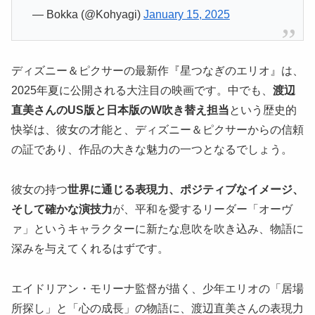
— Bokka (@Kohyagi)
January 15, 2025
ディズニー＆ピクサーの最新作『星つなぎのエリオ』は、
2025年夏に公開される大注目の映画です。中でも、
渡辺
直美さんのUS版と日本版のW吹き替え担当
という歴史的
快挙は、彼女の才能と、ディズニー＆ピクサーからの信頼
の証であり、作品の大きな魅力の一つとなるでしょう。
彼女の持つ
世界に通じる表現力、ポジティブなイメージ、
そして確かな演技力
が、平和を愛するリーダー「オーヴ
ァ」というキャラクターに新たな息吹を吹き込み、物語に
深みを与えてくれるはずです。
エイドリアン・モリーナ監督が描く、少年エリオの「居場
所探し」と「心の成長」の物語に、渡辺直美さんの表現力