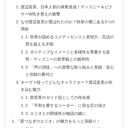
渡辺直美、日本人初の偉業達成！ディズニー＆ピク
サーW吹き替えの衝撃
なぜ渡辺直美が選ばれたのか？快挙の裏にある3つの
理由
1. 世界が認めるコメディセンスと表現力：言語の
壁を超える才能
2. ポジティブなイメージと多様性を尊重する姿
勢：ディズニーの世界観との親和性
3. 「声の演技」への真摯な取り組みと実績：安心
と信頼の裏付け
オーヴァ役ってどんなキャラクター？渡辺直美が吹
き込む魅力
1. 異世界のガイド役としての存在感
2. 「平和を愛するリーダー」に宿る芯の強さ
3. エリオとの関係性が物語の鍵に
『星つなぎのエリオ』の魅力をもっと深掘り！