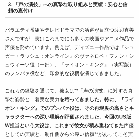
3. 「声の演技」への真摯な取り組みと実績：安心と信
頼の裏付け
バラエティ番組やテレビドラマでの活躍が目立つ渡辺直美
さんですが、実はこれまでにも多くの映画やアニメ作品で
声優を務めています。例えば、ディズニー作品では『シュ
ガー・ラッシュ：オンライン』のヴァネロペ・フォン・シ
ュウィーツ役（一部）、『ライオン・キング』（実写版）
のプンバァ役など、印象的な役柄を演じてきました。
これらの経験を通じて、彼女は**「声の演技」に対する真
摯な姿勢と、着実な実力
を培ってきました。特に、『ライ
オン・キング』でのプンバァ役は、その再現度の高さとキ
ャラクターへの深い理解が評価されました。今回のUS版
W担当という大役は、これまで彼女が積み重ねてきた
声優
としての実績と、制作側からの厚い信頼**があってこそ実