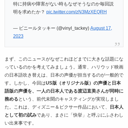
特に持病や障害がない時もなぜそうなのか毎回説
明を求めたか？
pic.twitter.com/zN3MzXEQRH
— ビニールタッキー (@vinyl_tackey)
August 17,
2023
まず、このニュースがなぜこれほどまでに大きな話題にな
っているのかを考えてみましょう。通常、ハリウッド映画
の日本語吹き替えは、日本の声優が担当するのが一般的で
す。しかし、今回は
US版（オリジナル版）の声優と日本
語版の声優を、一人の日本人である渡辺直美さんが同時に
務める
という、前代未聞のキャスティングが実現しまし
た。これは、ディズニー＆ピクサー作品において、
日本人
として初の試み
であり、まさに「快挙」と呼ぶにふさわし
い出来事です。