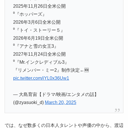
2025年11月26日全米公開
⁰『ホッパーズ』
2026年3月6日全米公開
⁰『トイ・ストーリー５』
2026年6月19日全米公開
⁰『アナと雪の女王3』
2027年11月24日全米公開
⁰『Mr.インクレディブル3』
『リメンバー・ミー2』制作決定←🆕
pic.twitter.com/iYL0x36Uw1
— 大島育宙【ドラマ/映画/エンタメの話】
(@zyasuoki_d)
March 20, 2025
では、なぜ数多くの日本人タレントや声優の中から、渡辺