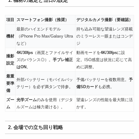
1. 機材の選定と当日の設定
項目
スマートフォン撮影（推奨）
デジタルカメラ撮影（要確認）
最新のハイエンドモデル
持ち込み可能な望遠レンズ搭載
機材
（iPhone Pro Max/Galaxy Ultra
のミラーレス一眼またはコンデ
など）
ジ
4K/30fps
（画質とファイルサイ
動画モードを
4K/30fps
に設
撮影
ズのバランス◎）。
手ブレ補正
定。ISO感度は状況に応じて高
設定
はON
。
めに調整。
最重
外部バッテリー（モバイルバッ
予備バッテリーを複数用意。
予
要準
テリー）を必ず満タンで持参。
備SDカード
も必携。
備
ズー
光学ズーム
のみを使用（デジタ
望遠レンズの性能を最大限に活
ム
ルズームは極力避ける）。
かす。
2. 会場での立ち回り戦略