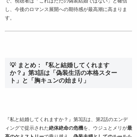
で、視聴者は「これはただの偽装結婚ではない」と確信
し、今後のロマンス展開への期待感が最高潮に高まりま
す。
💡 まとめ：『私と結婚してくれます
か？』第3話は「偽装生活の本格スター
ト」と「胸キュンの始まり」
『私と結婚してくれますか？』第3話は、第2話のエンデ
ィングで提示された
絶体絶命の危機
を、ウジュとメリが
最
高のケミストリー
で乗り越え、
偽装夫婦としてのルール
を