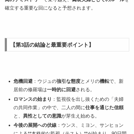
確立する重要な回になると予想されます。
【第3話の結論と最重要ポイント】
危機回避
：ウジュの
強引な態度
とメリの
機転
で、新
居前の修羅場は
一時的に回避
される。
ロマンスの始まり
：監視役を出し抜くための「夫婦
の共同作業」の中で、二人の間に
仕事を通じた信頼
と、
異性としての意識
が芽生え始める。
今後の展開への伏線
：ウンス、ミヨン、サンヒョン
による**本格的な監視（テスト）**が始まり、90日間