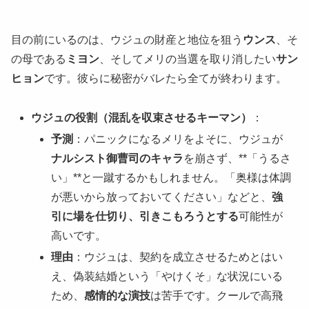
目の前にいるのは、ウジュの財産と地位を狙う
ウンス
、そ
の母である
ミヨン
、そしてメリの当選を取り消したい
サン
ヒョン
です。彼らに秘密がバレたら全てが終わります。
ウジュの役割（混乱を収束させるキーマン）
：
予測
：パニックになるメリをよそに、ウジュが
ナルシスト御曹司のキャラ
を崩さず、**「うるさ
い」**と一蹴するかもしれません。「奥様は体調
が悪いから放っておいてください」などと、
強
引に場を仕切り、引きこもろうとする
可能性が
高いです。
理由
：ウジュは、契約を成立させるためとはい
え、偽装結婚という「やけくそ」な状況にいる
ため、
感情的な演技
は苦手です。クールで高飛