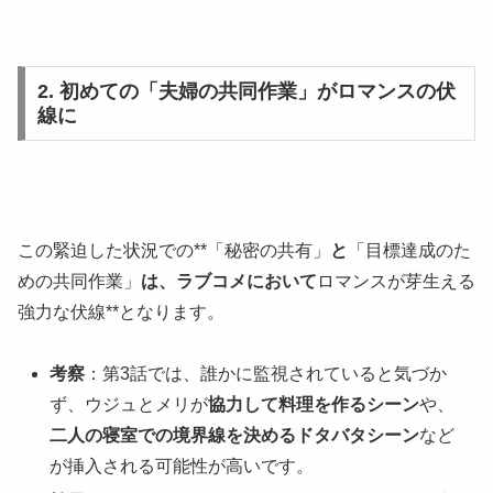
2. 初めての「夫婦の共同作業」がロマンスの伏
線に
この緊迫した状況での**「秘密の共有」
と
「目標達成のた
めの共同作業」
は、ラブコメにおいて
ロマンスが芽生える
強力な伏線**となります。
考察
：第3話では、誰かに監視されていると気づか
ず、ウジュとメリが
協力して料理を作るシーン
や、
二人の寝室での境界線を決めるドタバタシーン
など
が挿入される可能性が高いです。