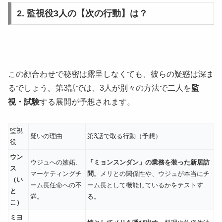
2. 監視役3人の【次の行動】は？
この顔合わせで秘密は露呈しなくても、彼らの疑惑は深ま
るでしょう。第3話では、3人が別々の方法で二人を
監
視・試験
する展開が予想されます。
監視
疑いの理由
第3話で取る行動（予想）
役
ウン
ウジュへの嫉妬、
「ミョンスンダン」の業務を装った新居訪
ス
マーケティングチ
問
。メリとの関係性や、ウジュが本当にチ
（い
ーム長任命への不
ーム長として機能しているかをテストす
と
満。
る。
こ）
ミヨ