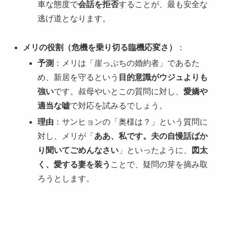
車な態度で
会話を拒否
することが、最も安全な
逃げ道となります。
メリの役割（危機を乗り切る臨機応変さ）
：
予測
：メリは「崖っぷちの婚約者」であるた
め、新居を守るという
目的意識がウジュよりも
強い
です。叔母やいとこの質問に対し、
愛嬌や
適当な嘘
で対応を試みるでしょう。
理由
：サンヒョンの「奥様は？」という質問に
対し、メリが「
ああ、私です。夫の自慢話ばか
り聞いてごめんなさい
」といったように、
図太
く、愛する妻を装う
ことで、疑問の芽を摘み取
ろうとします。