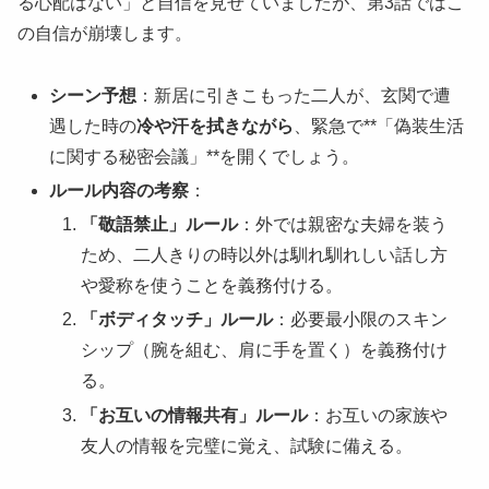
る心配はない」と自信を見せていましたが、第3話ではこ
の自信が崩壊します。
シーン予想
：新居に引きこもった二人が、玄関で遭
遇した時の
冷や汗を拭きながら
、緊急で**「偽装生活
に関する秘密会議」**を開くでしょう。
ルール内容の考察
：
「敬語禁止」ルール
：外では親密な夫婦を装う
ため、二人きりの時以外は馴れ馴れしい話し方
や愛称を使うことを義務付ける。
「ボディタッチ」ルール
：必要最小限のスキン
シップ（腕を組む、肩に手を置く）を義務付け
る。
「お互いの情報共有」ルール
：お互いの家族や
友人の情報を完璧に覚え、試験に備える。