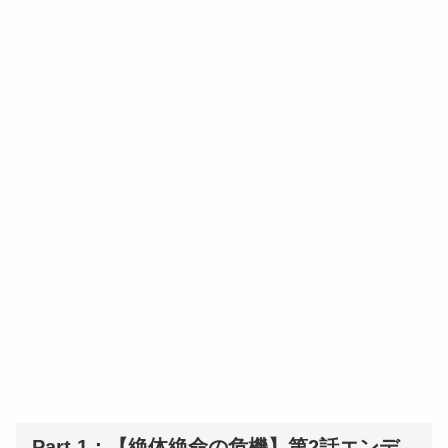
Part 1：【絶体絶命の危機】第2話エンデ