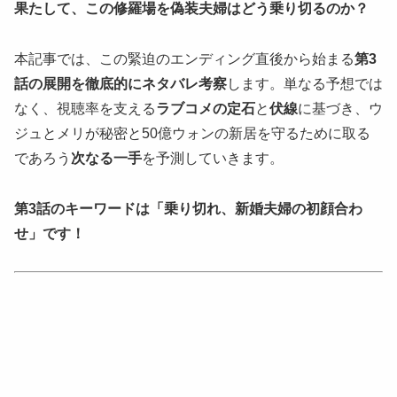
果たして、この修羅場を偽装夫婦はどう乗り切るのか？
本記事では、この緊迫のエンディング直後から始まる
第3
話の展開を徹底的にネタバレ考察
します。単なる予想では
なく、視聴率を支える
ラブコメの定石
と
伏線
に基づき、ウ
ジュとメリが秘密と50億ウォンの新居を守るために取る
であろう
次なる一手
を予測していきます。
第3話のキーワードは「乗り切れ、新婚夫婦の初顔合わ
せ」です！