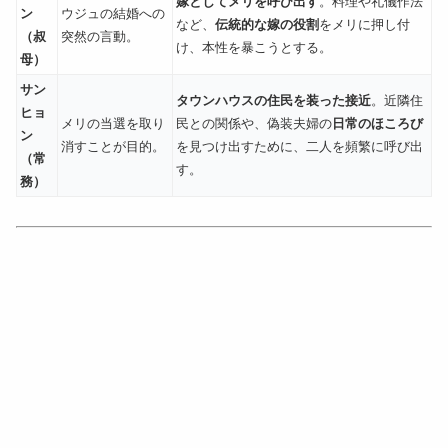
嫁としてメリを呼び出す
。料理や礼儀作法
ン
ウジュの結婚への
など、
伝統的な嫁の役割
をメリに押し付
（叔
突然の言動。
け、本性を暴こうとする。
母）
サン
タウンハウスの住民を装った接近
。近隣住
ヒョ
メリの当選を取り
民との関係や、偽装夫婦の
日常のほころび
ン
消すことが目的。
を見つけ出すために、二人を頻繁に呼び出
（常
す。
務）