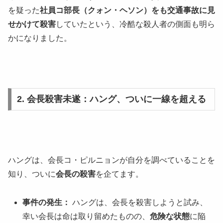
を疑った
社員コ部長（クォン・ヘソン）をも交通事故に見
せかけて殺害
していたという、冷酷な殺人者の側面も明ら
かになりました。
2. 会長殺害未遂：ハング、ついに一線を超える
ハングは、会長コ・ピルニョンが自分を調べていることを
知り、ついに
会長の殺害
を企てます。
事件の発生：
ハングは、会長を殺害しようと試み、
幸い会長は命は取り留めたものの、
危険な状態
に陥