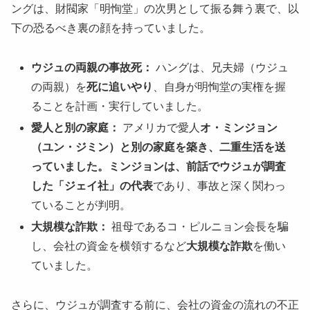
ングは、財閥家「明恂堂」の次男として振る舞う裏で、以
下の恐るべき裏の顔を持っていました。
ウジュの両親の事故死：
ハングは、兄夫婦（ウジュ
の両親）を
死に追いやり
、自身が明恂堂の実権を握
ることを計画・実行していました。
愛人と別の家庭：
アメリカで愛人
オ・ミンジョン
（ユン・ジミン）と別の家庭を築き、二重生活を送
っていました。ミンジョンは、前話でウジュが調査
した「ジェイ社」の代表
であり、事故と深く関わっ
ていることが判明。
大規模な詐欺：
祖母であるコ・ピルニョン会長を騙
し、会社の資金を横領するなど
大規模な詐欺
を働い
ていました。
さらに、ウジュが調査する前に、会社の資金の流れの不正