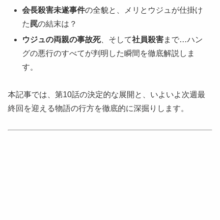
会長殺害未遂事件
の全貌と、メリとウジュが仕掛け
た
罠
の結末は？
ウジュの両親の事故死
、そして
社員殺害
まで…ハン
グの悪行のすべてが判明した瞬間を徹底解説しま
す。
本記事では、第10話の決定的な展開と、いよいよ次週最
終回を迎える物語の行方を徹底的に深掘りします。