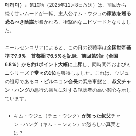
메리미）
』第10話（2025年11月8日放送）は、前回から
続く甘いムードが一転、主人公キム・ウジュの
家族を巡る
恐るべき陰謀
が暴かれる、衝撃的なエピソードとなりまし
た。
ニールセンコリアによると、この日の視聴率は
全国世帯基
準で7.9％
、
首都圏で8.5％を記録。前回第9話（全国
6.8％）から約1ポイント大幅に上昇
し、同時間帯およびミ
ニシリーズで
堂々の1位
を獲得しました。これは、ウジュ
の祖母である
コ・ピルニョン会長
の緊急事態と、
叔父チャ
ン・ハング
の悪行の露見に対する視聴者の高い関心を示し
ています。
キム・ウジュ（チェ・ウシク）
が知った叔父
チャ
ン・ハング（キム・ヨンミン）の恐ろしい真実と
は？