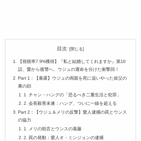
目次
【視聴率7.9%獲得】『私と結婚してくれますか』第10
話、愛から復讐へ。ウジュの運命を分けた衝撃回！
Part 1：【暴露】ウジュの両親を死に追いやった叔父の
裏の顔
1. チャン・ハングの「恐るべき二重生活と犯罪」
2. 会長殺害未遂：ハング、ついに一線を超える
Part 2：【ウジュ＆メリの反撃】愛人逮捕の罠とウンス
の協力
1. メリの助言とウンスの葛藤
2. 罠の発動：愛人オ・ミンジョンの逮捕