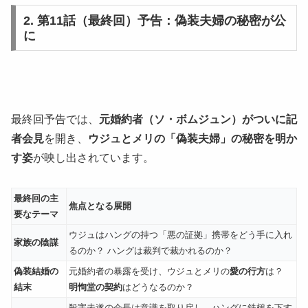
2. 第11話（最終回）予告：偽装夫婦の秘密が公
に
最終回予告では、
元婚約者（ソ・ボムジュン）がついに記
者会見
を開き、
ウジュとメリの「偽装夫婦」の秘密を明か
す姿
が映し出されています。
最終回の主
焦点となる展開
要なテーマ
ウジュはハングの持つ「悪の証拠」携帯をどう手に入れ
家族の陰謀
るのか？ ハングは裁判で裁かれるのか？
偽装結婚の
元婚約者の暴露を受け、ウジュとメリの
愛の行方
は？
結末
明恂堂の契約
はどうなるのか？
殺害未遂の会長は意識を取り戻し、ハングに鉄槌を下す