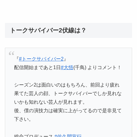
トークサバイバー2伏線は？
『
#トークサバイバー2
』
配信開始まであと1日
#大悟
(千鳥) よりコメント！
️シーズン2は面白いのはもちろん、前回より疲れ
果てた芸人の顔、トークサバイバーでしか見れな
いかも知れない芸人が見れます。
後、僕の演技力は確実に上がってるので是非見て
下さい。
総合プロデュース
#佐久間宣行
…