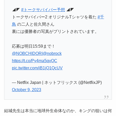
◢◤
#トークサバイバー予想
◢◤
トークサバイバー2 オリジナルTシャツを着た
#千
鳥
の二人と佐久間さん
裏には優勝者の写真がプリントされています。
応募は明日15:59まで！
@NOBCHIDORI
@nobrock
https://t.co/Py4ma5qvQC
pic.twitter.com/iB1jQ1QcUV
— Netflix Japan | ネットフリックス (@NetflixJP)
October 9, 2023
結城先生は本当に地球外生命体なのか、キングの狙いは何