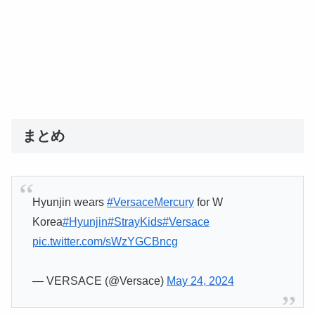
まとめ
Hyunjin wears
#VersaceMercury
for W
Korea
#Hyunjin
#StrayKids
#Versace
pic.twitter.com/sWzYGCBncg
— VERSACE (@Versace)
May 24, 2024