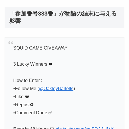
「参加番号333番」が物語の結末に与える
影響
SQUID GAME GIVEAWAY
3 Lucky Winners 🍀
How to Enter :
•Follow Me (
@OakleyBartells
)
•Like ❤️
•Repost♻️
•Comment Done ✅