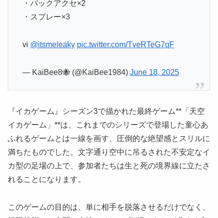
・バックアクセ×2
・スプレー×3
vi
@itsmeleaky
pic.twitter.com/TveRTeG7qF
— KaiBee8🐝 (@KaiBee1984)
June 18, 2025
『イカゲーム』シーズン3で描かれた最終ゲーム**「天空
イカゲーム」**は、これまでのシリーズで登場した童心あ
ふれるゲームとは一線を画す、圧倒的な絶望感とスリルに
満ちたものでした。文字通り空中に吊るされた不安定なイ
カ型の足場の上で、参加者たちは生と死の境界線に立たさ
れることになります。
このゲームの目的は、単に相手を脱落させるだけでなく、