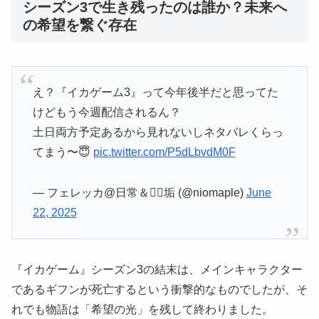
シーズン3で生き残ったのは誰か？未来へ
の希望を繋ぐ存在
え？『イカゲーム3』って今年後半だと思ってた
けどもう今週配信されるん？
土日両方予定あるから見れないしネタバレくらっ
てまう〜😇
pic.twitter.com/P5dLbvdM0F
— フェレッカ@日常＆🧗‍♂️垢 (@niomaple)
June
22, 2025
『イカゲーム』シーズン3の結末は、メインキャラクター
であるギフンが死亡するという衝撃的なものでしたが、そ
れでも物語は「希望の光」を残して終わりました。