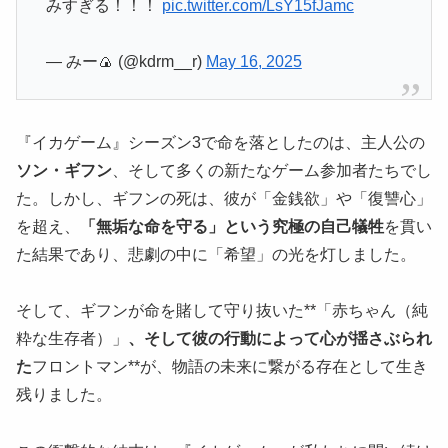
みすぎる！！！
pic.twitter.com/LsY15fJamc
— みー🍙 (@kdrm__r)
May 16, 2025
『イカゲーム』シーズン3で命を落としたのは、主人公の
ソン・ギフン
、そして多くの新たなゲーム参加者たちでし
た。しかし、ギフンの死は、彼が「金銭欲」や「復讐心」
を超え、
「無垢な命を守る」という究極の自己犠牲
を貫い
た結果であり、悲劇の中に「希望」の光を灯しました。
そして、ギフンが命を賭して守り抜いた**「赤ちゃん（純
粋な生存者）」
、そして彼の行動によって心が揺さぶられ
た
フロントマン**が、物語の未来に繋がる存在として生き
残りました。