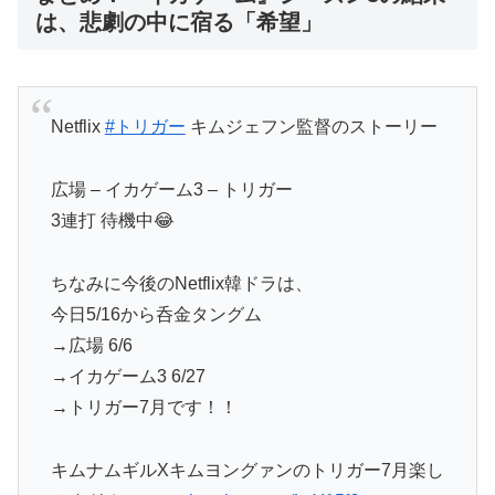
は、悲劇の中に宿る「希望」
Netflix
#トリガー
キムジェフン監督のストーリー
広場 – イカゲーム3 – トリガー
3連打 待機中😂
ちなみに今後のNetflix韓ドラは、
今日5/16から呑金タングム
→広場 6/6
→イカゲーム3 6/27
→トリガー7月です！！
キムナムギルXキムヨングァンのトリガー7月楽し