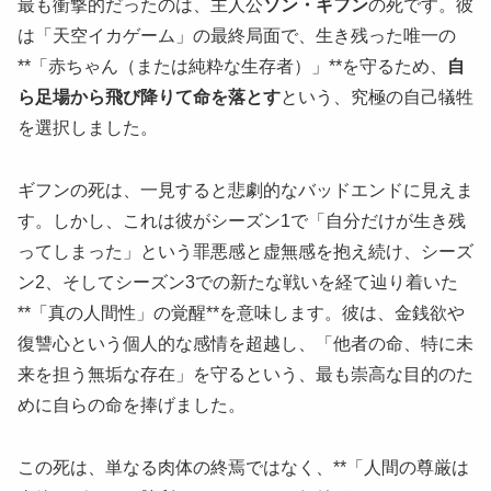
最も衝撃的だったのは、主人公
ソン・ギフン
の死です。彼
は「天空イカゲーム」の最終局面で、生き残った唯一の
**「赤ちゃん（または純粋な生存者）」**を守るため、
自
ら足場から飛び降りて命を落とす
という、究極の自己犠牲
を選択しました。
ギフンの死は、一見すると悲劇的なバッドエンドに見えま
す。しかし、これは彼がシーズン1で「自分だけが生き残
ってしまった」という罪悪感と虚無感を抱え続け、シーズ
ン2、そしてシーズン3での新たな戦いを経て辿り着いた
**「真の人間性」の覚醒**を意味します。彼は、金銭欲や
復讐心という個人的な感情を超越し、「他者の命、特に未
来を担う無垢な存在」を守るという、最も崇高な目的のた
めに自らの命を捧げました。
この死は、単なる肉体の終焉ではなく、**「人間の尊厳は