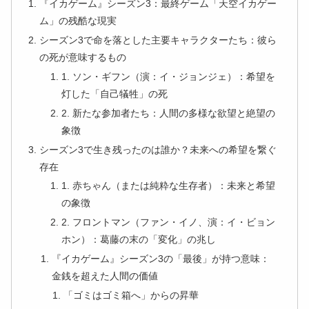
『イカゲーム』シーズン3：最終ゲーム「天空イカゲー
ム」の残酷な現実
シーズン3で命を落とした主要キャラクターたち：彼ら
の死が意味するもの
1. ソン・ギフン（演：イ・ジョンジェ）：希望を
灯した「自己犠牲」の死
2. 新たな参加者たち：人間の多様な欲望と絶望の
象徴
シーズン3で生き残ったのは誰か？未来への希望を繋ぐ
存在
1. 赤ちゃん（または純粋な生存者）：未来と希望
の象徴
2. フロントマン（ファン・イノ、演：イ・ビョン
ホン）：葛藤の末の「変化」の兆し
『イカゲーム』シーズン3の「最後」が持つ意味：
金銭を超えた人間の価値
「ゴミはゴミ箱へ」からの昇華