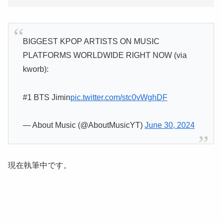
BIGGEST KPOP ARTISTS ON MUSIC
PLATFORMS WORLDWIDE RIGHT NOW (via
kworb):
#1 BTS Jimin
pic.twitter.com/stc0vWghDF
— About Music (@AboutMusicYT)
June 30, 2024
現在執筆中です。