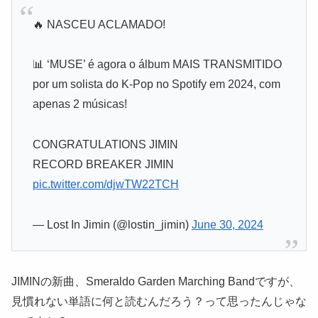
🔥 NASCEU ACLAMADO!
📊 ‘MUSE’ é agora o álbum MAIS TRANSMITIDO
por um solista do K-Pop no Spotify em 2024, com
apenas 2 músicas!
CONGRATULATIONS JIMIN
RECORD BREAKER JIMIN
pic.twitter.com/djwTW22TCH
— Lost In Jimin (@lostin_jimin)
June 30, 2024
JIMINの新曲、Smeraldo Garden Marching Bandですが、
見慣れない単語に何と読むんだろう？って思ったんじゃな