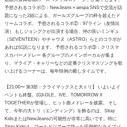
予想されるコラボ①：NewJeans × aespa SNSで交流が話
題になった2組による、ガールズグループの枠を超えたド
リームコラボ。 予想されるコラボ②：97ライン（友情出
演） もしジョングクが出演する場合、仲の良いミンギュ
（SEVENTEEN）やチャウヌ（ASTRO）らとのコラボが
あれば伝説になります。 予想されるコラボ③：クリスマ
スカバーメドレー 各グループのメインボーカルが集ま
り、マライア・キャリーなどの定番クリスマスソングを歌
い上げるコーナーは、毎年恒例の癒しタイムです。
【21:00〜 第3部：クライマックスと大トリ】 いよいよイ
ベントも終盤。(G)I-DLE、IVE、TOMORROW X
TOGETHERが登場し、ヒット曲メドレーを披露。 そし
て、今年の大トリ（エンディング）を飾るのは、Stray
KidsまたはNewJeansの可能性が非常に高いです。特に
Stray Kidsは、ワールドツアーで培った圧倒的なライブパ