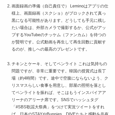
画面録画の準備（自己責任で） Leminoはアプリの仕
様上、画面録画（スクショ）がブロックされて真っ
黒になる可能性があります。どうしても手元に残し
たい場合は、外部カメラで撮影するか、公式がアッ
プするYouTubeのチッケム（ファンカム）を待つの
が賢明です。公式動画を再生して再生回数に貢献す
るのが、推しへの最高のプレゼントです。
チキンとケーキ、そしてペンライト これは気持ちの
問題ですが、非常に重要です。韓国の授賞式は長丁
場（約4時間）です。途中で空腹にならないよう、ク
リスマスらしい食事を用意し、部屋の照明を落とし
てペンライトを振れば、そこはもうインスパイアア
リーナのアリーナ席です。SNSでハッシュタグ
「#SBS歌謡大祭典」をつけて実況ツイートをすれ
ば、日本のSTAYやBunnies、DIVEたちと感動を共有