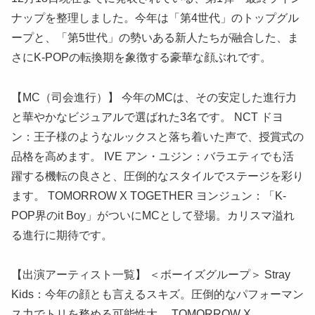
ナップを整理しました。今年は「第4世代」のトップグル
ープと、「第5世代」の勢いある新人たちが融合した、ま
さにK-POPの転換期を象徴する豪華な顔ぶれです。
【MC（司会進行）】 今年のMCは、その安定した進行力
と華やかなビジュアルで選ばれた3名です。 NCT ドヨ
ン：王子様のようなルックスと落ち着いた声で、授賞式の
品格を高めます。 IVE アン・ユジン：バラエティでも活
躍する機転の良さと、圧倒的なスタイルでステージを彩り
ます。 TOMORROW X TOGETHER ヨンジュン：「K-
POP界のit Boy」がついにMCとして登場。カリスマ溢れ
る進行に期待です。
【出演アーティスト一覧】 ＜ボーイズグループ＞ Stray
Kids：今年の顔とも言えるスキズ。圧倒的なパフォーマン
ス力でトリを務める可能性大。 TOMORROW X