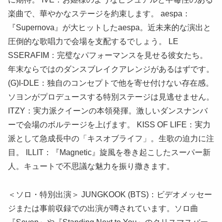
楽曲で、華やかなステージを約束します。 aespa：
『Supernova』が大ヒットしたaespa。近未来的な演出と
圧倒的な歌唱力で会場を支配するでしょう。 LE
SSERAFIM：完璧なパフォーマンスを見せる彼女たち。
年末ならではのダンスブレイクアレンジがあるはずです。
(G)I-DLE：独自のコンセプトで他を寄せ付けない存在感。
ソヨンがプロデュースする特別ステージは見逃せません。
ITZY：実力派クイーンの本領発揮。激しいダンスナンバ
ーで会場のボルテージを上げます。 KISS OF LIFE：実力
派として急成長中の「キスオブライフ」。生歌の迫力に注
目。 ILLIT：『Magnetic』旋風を巻き起こしたスーパー新
人。キュートで不思議な魅力を振り撒きます。
＜ソロ・特別出演＞ JUNGKOOK (BTS)：ビデオメッセー
ジまたは事前収録での出演が噂されています。ソロ曲