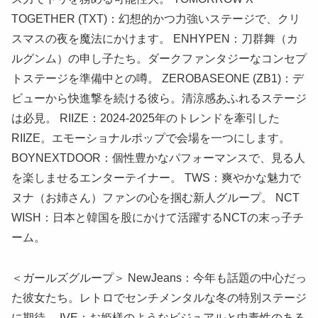
TOGETHER (TXT)：幻想的かつ力強いステージで、クリ
スマスの夜を魔法にかけます。 ENHYPEN：刀群舞（カ
ルグンム）の申し子たち。ダークファンタジーなコンセプ
トステージを準備中との噂。 ZEROBASEONE (ZB1)：デ
ビューから快進撃を続ける彼ら。清涼感あふれるステージ
は必見。 RIIZE：2024-2025年のトレンドを牽引した
RIIZE。エモーショナルポップで会場を一つにします。
BOYNEXTDOOR：個性豊かなパフォーマンスで、見る人
を楽しませるエンターテイナー。 TWS：爽やかな魅力で
ヌナ（お姉さん）ファンの心を掴む新人グループ。 NCT
WISH：日本と韓国を股にかけて活躍するNCTの末っ子チ
ーム。
＜ガールズグループ＞ NewJeans：今年も話題の中心だっ
た彼女たち。レトロでセンチメンタルな冬の特別ステージ
に期待。 IVE：お姫様のようなビジュアルと中毒性のある