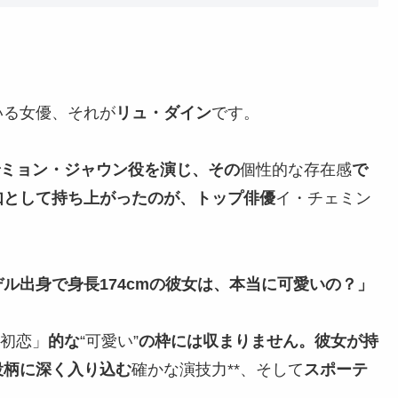
いる女優、それが
リュ・ダイン
です。
ミョン・ジャウン役を演じ、その
個性的な存在感
で
如として持ち上がったのが、トップ俳優
イ・チェミン
ル出身で身長174cmの彼女は、本当に可愛いの？」
の初恋」
的な
“可愛い”
の枠には収まりません。彼女が持
役柄に深く入り込む
確かな演技力**、そして
スポーテ