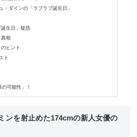
とリュ・ダインの「ラブラブ誕生日」
ブ誕生日」疑惑
と真相
」のヒント
リスト
限の可能性」！
ンを射止めた174cmの新人女優の