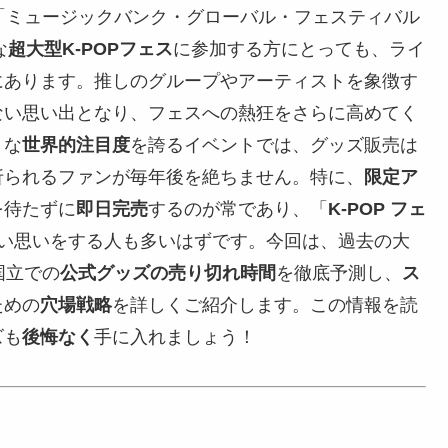
て「ミュージックバンク・グローバル・フェスティバル
な
超大型K-POPフェス
に参加する方にとっても、ライ
にあります。推しのグループやアーティストを象徴す
ない思い出となり、フェスへの熱狂をさらに高めてく
うな
世界的注目度
を誇るイベントでは、グッズ販売は
折られるファンが毎年後を絶ちません。特に、
限定ア
を待たずに
即日完売
するのが常であり、「
K-POP フェ
い思いをする人も多いはずです。今回は、過去の大
国立での
公式グッズの売り切れ時間
を徹底予測し、
ス
ための
穴場戦略
を詳しくご紹介します。この情報を読
ズも
後悔なく
手に入れましょう！