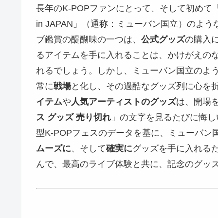
長年のK-POPファンにとって、そして初め
in JAPAN」（通称：ミューバン国立）のよう
ブ鑑賞の醍醐味の一つは、
公式グッズ
の購入
るアイテムを手に入れることは、かけがえの
れるでしょう。しかし、ミューバン国立のよ
常に
戦場
と化し、その過酷なグッズ列に心を
イテム
や
人気アーティストのグッズ
は、開場
ス グッズ 売り切れ
」の文字を見るたびに悔し
型K-POPフェスのデータを基に、ミューバン
ムーズに
、そして
確実に
グッズを手に入れる
んで、最高のライブ体験と共に、記念のグッ