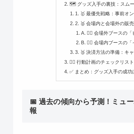
🗺️ グッズ入手の裏技：ス
1. 🥇 最優先戦略：事
2. 🥈 会場内と会場外の
A. 🏃‍♀️ 会場外ブー
B. 🚶‍♀️ 会場内ブー
3. 🥉 決済方法の準備：
🏃‍♀️ 行動計画のチェックリ
✅ まとめ：グッズ入手の成功
📅 過去の傾向から予測！ミュ
報