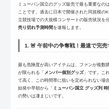
ミューバン国立のグッズ販売で最も重要なの
ことです。過去に日本で開催された同規模のK-
立競技場での大規模コンサートの販売状況を
売り切れ予測時間
を速報します。
1. 🚨 午前中の争奪戦！最速で完
最も危険度が高いアイテムは、ファンが複数
が限られる「
メンバー個別グッズ
」です。こ
て高く、この時間帯に狙いを定められない場
始発や早朝から「
ミューバン国立 グッズ列 時
の勢いは凄まじいです。