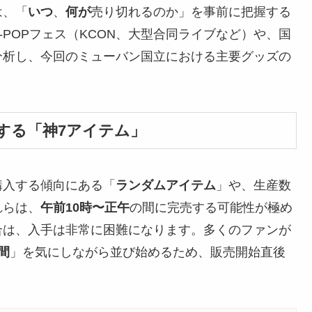
は、「
いつ
、
何が
売り切れるのか」を事前に把握する
POPフェス（KCON、大型合同ライブなど）や、国
分析し、今回のミューバン国立における主要グッズの
売する「神7アイテム」
購入する傾向にある「
ランダムアイテム
」や、生産数
れらは、
午前10時〜正午
の間に完売する可能性が極め
合は、入手は非常に困難になります。多くのファンが
間
」を気にしながら並び始めるため、販売開始直後