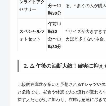
ンライトアク
分〜11
る。* 多くの人が
セサリー
時30分
午前11
スペシャルフ
時30
* サイズが大きすぎ
ォトセット
分〜13
カほど多くない場合
時30分
2. ⚠️ 午後の油断大敵！確実に
比較的在庫数が多いと予想される
Tシャツ
や
タ
と危険です。昼食や休憩で人の流れが変わる
探す人たちが列に加わり、在庫は急速に尽き