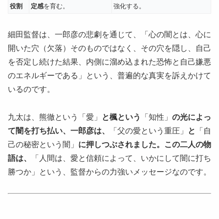
役割
定感
を育む。
強化する。
細田監督は、一郎彦の悲劇を通じて、「心の闇とは、心に
開いた穴（欠落）そのものではなく、その穴を隠し、自己
を否定し続けた結果、内側に溜め込まれた恐怖と自己嫌悪
のエネルギーである」という、普遍的な真実を訴えかけて
いるのです。
九太は、熊徹という「愛」
と楓という
「知性」
の光によっ
て闇を打ち払い、一郎彦は、
「父の愛という重圧」
と
「自
己の秘密という闇」
に押しつぶされました。この二人の物
語は、
「人間は、愛と信頼によって、いかにして闇に打ち
勝つか」という、監督からの力強いメッセージなのです。