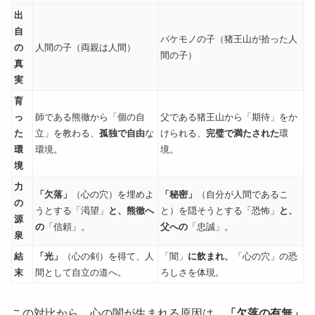
出
自
バケモノの子（猪王山が拾った人
の
人間の子（両親は人間）
間の子）
真
実
育
っ
師である熊徹から「個の自
父である猪王山から「期待」をか
た
立」を教わる、
孤独で自由
な
けられる、
完璧で満たされた
環
環
環境。
境。
境
力
「欠落」
（心の穴）を埋めよ
「秘密」
（自分が人間であるこ
の
うとする「渇望」
と、熊徹へ
と）を隠そうとする「恐怖」
と、
源
の
「信頼」。
父への
「忠誠」。
泉
結
「光」
（心の剣）を得て、人
「闇」
に飲まれ、
「心の穴」の恐
末
間として自立の道へ。
ろしさを体現。
この対比から、心の闇が生まれる原因は、
「欠落の有無」