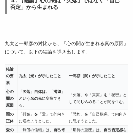
４. 【結論】心の闇は「欠落」ではなく「自己
否定」から生まれる
九太と一郎彦の対比から、「心の闇が生まれる真の原因」
について、以下の結論を導き出します。
結論
の要
九太（光）が示したこと
一郎彦（闇）が示したこと
素
心の
「欠落」自体は、「渇望」
「欠落」
や
「真実」
を
「秘密」と
闇の
という名の光
に変換でき
して閉じ込めることが闇を生む。
原因
る。
闇の
「孤独」
を
「愛」で外向き
「恐怖」
を
「自己欺瞞」で内向き
正体
に埋めようとした。
に隠そうとした。
愛の
「無償の信頼」は、
自己肯
「期待の重圧」は、
自己否定感
を