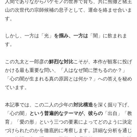
人間でありながらバケモノの世界で育ち、共に熊徹と猪王
山の次世代の宗師候補の息子として、運命を絡ませ合いま
す。
しかし、一方は「光」
を掴み、一方は
「闇」に飲まれま
す。
この九太と一郎彦の
鮮烈な対比
こそが、本作が観客に投げ
かける最も重要な問い、「人はなぜ闇に堕ちるのか？」
「心の闇が生まれる真の原因とは何か？」への答えを秘め
ています。
本記事では、この二人の少年の
対比構造
を深く掘り下げ、
「心の闇」
という普遍的なテーマが、彼らの
「出自」「教
育」「愛の形」という三つの要素によってどのように決定
づけられたのかを徹底的に考察します。詳細な分析を通じ