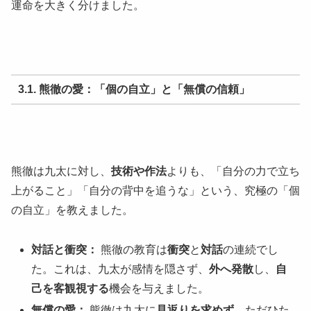
運命を大きく分けました。
3.1. 熊徹の愛：「個の自立」と「無償の信頼」
熊徹は九太に対し、
技術や作法
よりも、「自分の力で立ち
上がること」「自分の背中を追うな」という、究極の「個
の自立」を教えました。
対話と衝突：
熊徹の教育は
衝突
と
対話
の連続でし
た。これは、九太が感情を隠さず、
外へ発散
し、
自
己を客観視する
機会を与えました。
無償の愛：
熊徹は九太に
見返りを求めず
、ただひた