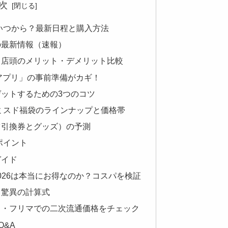
次
約はいつから？最新日程と購入方法
の最新情報（速報）
と店頭のメリット・デメリット比較
アプリ」の事前準備がカギ！
ットするための3つのコツ
6年ミスド福袋のラインナップと価格帯
ツ引換券とグッズ）の予測
ポイント
ガイド
2026は本当にお得なのか？コスパを検証
！驚異の計算式
リ・フリマでの二次流通価格をチェック
Q&A