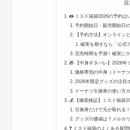
目
🍩 ミスド福袋2026の予
予約開始日・販売開始日
【予約方法】オンライン
確実を期すなら「公式
完売時間を予測！確実にゲ
🎁 【中身ネタバレ】202
価格帯別の中身（ドーナ
2026年限定グッズの注目
ドーナツ引換券の使い方
💰 【徹底検証】ミスド福袋
引換券だけで元が取れる
グッズの価値は？メルカ
❓ ミスド福袋のよくある疑問