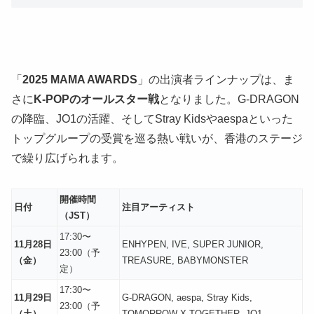
「
2025 MAMA AWARDS
」の出演者ラインナップは、ま
さに
K-POPのオールスター戦
となりました。G-DRAGON
の降臨、JO1の活躍、そしてStray Kidsやaespaといった
トップグループの受賞を巡る熱い戦いが、香港のステージ
で繰り広げられます。
開催時間
日付
注目アーティスト
（JST）
17:30〜
11月28日
ENHYPEN, IVE, SUPER JUNIOR,
23:00（予
（金）
TREASURE, BABYMONSTER
定）
17:30〜
11月29日
G-DRAGON, aespa, Stray Kids,
23:00（予
（土）
TOMORROW X TOGETHER, JO1