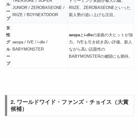
TREASURE / SUPER
トリーミング実績が最大の鍵。
ル
JUNIOR / ZEROBASEONE /
RIIZE、ZEROBASEONEといった
ー
RIIZE / BOYNEXTDOOR
新人勢の追い上げも注目。
プ
女
性
aespa
と
i-dle
の楽曲の大ヒットが強
グ
aespa / IVE / i-dle /
力。IVEも引き続き高い評価。新人
ル
BABYMONSTER
ながら高い話題性の
ー
BABYMONSTERの健闘にも期待。
プ
2. ワールドワイド・ファンズ・チョイス（大賞
候補）