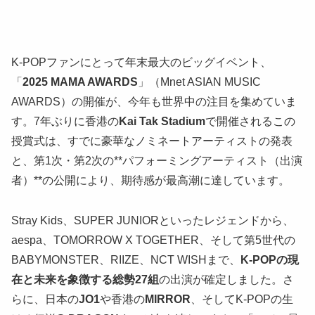
K-POPファンにとって年末最大のビッグイベント、
「
2025 MAMA AWARDS
」（Mnet ASIAN MUSIC
AWARDS）の開催が、今年も世界中の注目を集めていま
す。7年ぶりに香港の
Kai Tak Stadium
で開催されるこの
授賞式は、すでに豪華なノミネートアーティストの発表
と、第1次・第2次の**パフォーミングアーティスト（出演
者）**の公開により、期待感が最高潮に達しています。
Stray Kids、SUPER JUNIORといったレジェンドから、
aespa、TOMORROW X TOGETHER、そして第5世代の
BABYMONSTER、RIIZE、NCT WISHまで、
K-POPの現
在と未来を象徴する総勢27組
の出演が確定しました。さ
らに、日本の
JO1
や香港の
MIRROR
、そしてK-POPの生