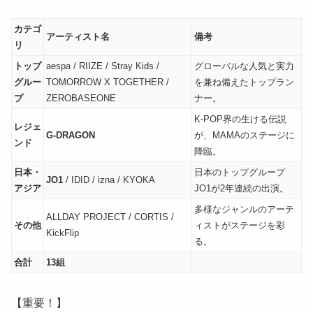
カテゴ
アーティスト名
備考
リ
トップ
aespa / RIIZE / Stray Kids /
グローバルな人気と実力
グルー
TOMORROW X TOGETHER /
を兼ね備えたトップラン
プ
ZEROBASEONE
ナー。
K-POP界の生ける伝説
レジェ
G-DRAGON
が、MAMAのステージに
ンド
降臨。
日本・
日本のトップグループ
JO1
/ IDID / izna / KYOKA
アジア
JO1が2年連続の出演。
多様なジャンルのアーテ
ALLDAY PROJECT / CORTIS /
その他
ィストがステージを彩
KickFlip
る。
合計
13組
【重要！】