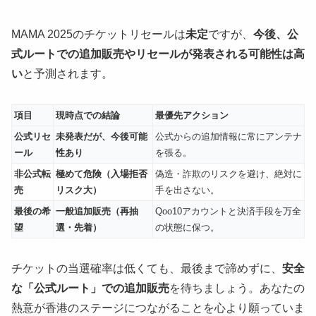
MAMA 2025のチケットリセールは
未定
ですが、
今後、公
式ルートでの追加販売やリセールが発表される可能性は高
い
と予測されます。
項目
現時点での結論
最優先アクション
公式リセ
未発表だが、今後可能
公式からの追加情報に常にアンテナ
ール
性あり
を張る。
非公式転
極めて危険（入場拒否
偽造・詐欺のリスクを避け、絶対に
売
リスク大）
手を出さない。
最後の希
一般追加販売（再抽
Qoo10アカウントと決済手段を万全
望
選・先着）
の状態に保つ。
チケットの当選確率は低くても、最後まで諦めずに、
安全
な「公式ルート」での追加販売
を待ちましょう。あなたの
熱意が香港のステージにつながることを心より願っていま