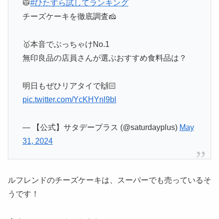
🥼
#ひたすら試してランキング
チーズケーキを徹底調査🧀
🥇本音でぶっちゃけNo.1
無印良品の店員さんが選ぶおすすめ食料品は？
明日もぜひリアタイで🙌🏻
pic.twitter.com/YcKHYnl9bl
— 【公式】サタデープラス (@saturdayplus)
May
31, 2024
ルフレンドのチーズケーキは、スーパーでも売っているそ
うです！