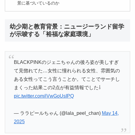
景に基づいているのか
幼少期と教育背景：ニュージーランド留学
が示唆する「裕福な家庭環境」
BLACKPINKのジェニちゃんの後ろ姿が美しすぎ
て見惚れてた…女性に憧れられる女性、雰囲気の
ある女性ってこう言うことか。てことでサーチし
まくった結果この2点が有益情報でした⇩
pic.twitter.com/iVwGoUsIPQ
— ララピールちゃん (@lala_peel_chan)
May 14,
2025