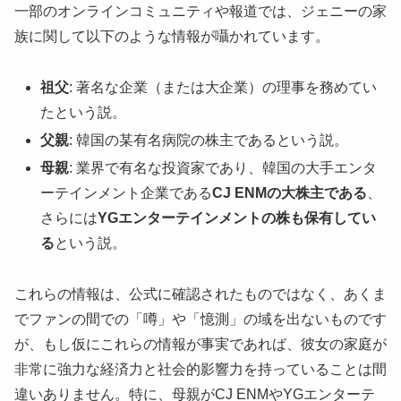
一部のオンラインコミュニティや報道では、ジェニーの家
族に関して以下のような情報が囁かれています。
祖父
: 著名な企業（または大企業）の理事を務めてい
たという説。
父親
: 韓国の某有名病院の株主であるという説。
母親
: 業界で有名な投資家であり、韓国の大手エンタ
ーテインメント企業である
CJ ENMの大株主である
、
さらには
YGエンターテインメントの株も保有してい
る
という説。
これらの情報は、公式に確認されたものではなく、あくま
でファンの間での「噂」や「憶測」の域を出ないものです
が、もし仮にこれらの情報が事実であれば、彼女の家庭が
非常に強力な経済力と社会的影響力を持っていることは間
違いありません。特に、母親がCJ ENMやYGエンターテ