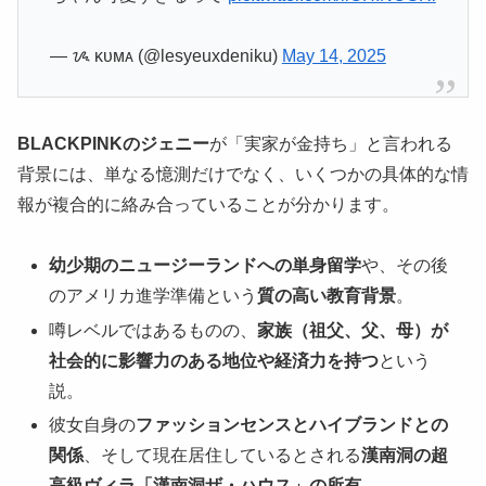
— ᝰ ᴋᴜᴍᴀ (@lesyeuxdeniku)
May 14, 2025
BLACKPINKのジェニー
が「実家が金持ち」と言われる
背景には、単なる憶測だけでなく、いくつかの具体的な情
報が複合的に絡み合っていることが分かります。
幼少期のニュージーランドへの単身留学
や、その後
のアメリカ進学準備という
質の高い教育背景
。
噂レベルではあるものの、
家族（祖父、父、母）が
社会的に影響力のある地位や経済力を持つ
という
説。
彼女自身の
ファッションセンスとハイブランドとの
関係
、そして現在居住しているとされる
漢南洞の超
高級ヴィラ「漢南洞ザ・ハウス」の所有
。