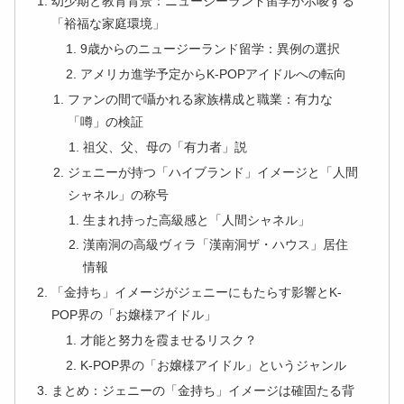
幼少期と教育背景：ニュージーランド留学が示唆する
「裕福な家庭環境」
9歳からのニュージーランド留学：異例の選択
アメリカ進学予定からK-POPアイドルへの転向
ファンの間で囁かれる家族構成と職業：有力な
「噂」の検証
祖父、父、母の「有力者」説
ジェニーが持つ「ハイブランド」イメージと「人間
シャネル」の称号
生まれ持った高級感と「人間シャネル」
漢南洞の高級ヴィラ「漢南洞ザ・ハウス」居住
情報
「金持ち」イメージがジェニーにもたらす影響とK-
POP界の「お嬢様アイドル」
才能と努力を霞ませるリスク？
K-POP界の「お嬢様アイドル」というジャンル
まとめ：ジェニーの「金持ち」イメージは確固たる背