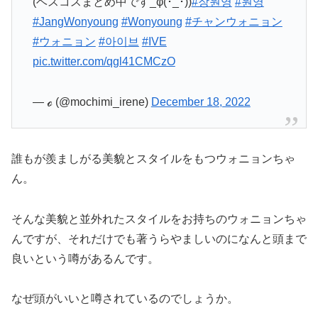
(ベスコスまとめ中です_φ(･_･))
#장원영
#원영
#JangWonyoung
#Wonyoung
#チャンウォニョン
#ウォニョン
#아이브
#IVE
pic.twitter.com/qgl41CMCzO
— ℴ (@mochimi_irene)
December 18, 2022
誰もが羨ましがる美貌とスタイルをもつウォニョンちゃ
ん。
そんな美貌と並外れたスタイルをお持ちのウォニョンちゃ
んですが、それだけでも著うらやましいのになんと頭まで
良いという噂があるんです。
なぜ頭がいいと噂されているのでしょうか。