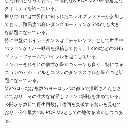
した作品となっており、一般的なK-POP MVの枠を超えた
クオリティを誇っている。
振り付けには世界的に知られたコレオグラファーが参加し
ており、難易度の高いダンスルーティンがSNSでも大き
な話題になっている。
特に中盤のポイントダンスは「チャレンジ」として世界中
のファンがカバー動画を投稿しており、TikTokなどのSNS
プラットフォームでバイラルを起こしている。
メンバーそれぞれの個性が際立つシーンも多く、特にウォ
ニョンのビジュアルとユジンのダンススキルが際立つと話
題になっている。
MVのロケ地は複数のヨーロッパの都市で撮影されたとさ
れており、その壮大な背景もファンの関心を集めている。
公開から数日で再生回数は1億回を突破する勢いを見せて
おり、今年最大のK-POP MVとしての地位を確立しつつあ
る。