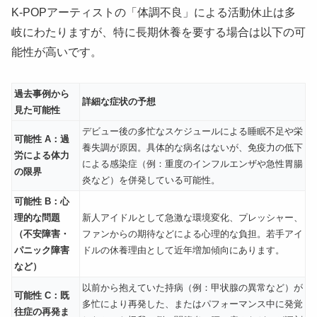
K-POPアーティストの「体調不良」による活動休止は多
岐にわたりますが、特に長期休養を要する場合は以下の可
能性が高いです。
過去事例から
詳細な症状の予想
見た可能性
デビュー後の多忙なスケジュールによる睡眠不足や栄
可能性 A：過
養失調が原因。具体的な病名はないが、免疫力の低下
労による体力
による感染症（例：重度のインフルエンザや急性胃腸
の限界
炎など）を併発している可能性。
可能性 B：心
理的な問題
新人アイドルとして急激な環境変化、プレッシャー、
（不安障害・
ファンからの期待などによる心理的な負担。若手アイ
パニック障害
ドルの休養理由として近年増加傾向にあります。
など）
以前から抱えていた持病（例：甲状腺の異常など）が
可能性 C：既
多忙により再発した、またはパフォーマンス中に発覚
往症の再発ま