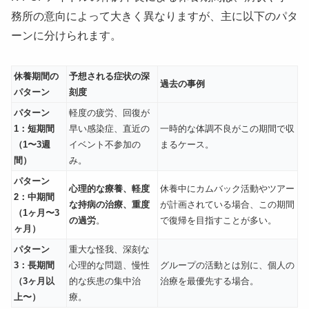
務所の意向によって大きく異なりますが、主に以下のパタ
ーンに分けられます。
休養期間の
予想される症状の深
過去の事例
パターン
刻度
パターン
軽度の疲労、回復が
1：短期間
早い感染症、直近の
一時的な体調不良がこの期間で収
（1〜3週
イベント不参加の
まるケース。
間）
み。
パターン
心理的な療養、軽度
休養中にカムバック活動やツアー
2：中期間
な持病の治療、重度
が計画されている場合、この期間
（1ヶ月〜3
の過労
。
で復帰を目指すことが多い。
ヶ月）
パターン
重大な怪我、深刻な
3：長期間
心理的な問題、慢性
グループの活動とは別に、個人の
（3ヶ月以
的な疾患の集中治
治療を最優先する場合。
上〜）
療。