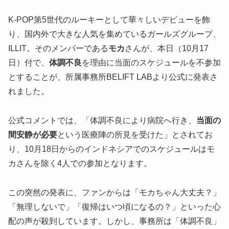
K-POP第5世代のルーキーとして華々しいデビューを飾
り、国内外で大きな人気を集めているガールズグループ、
ILLIT。そのメンバーである
モカ
さんが、本日（10月17
日）付で、
体調不良
を理由に当面のスケジュールを不参加
とすることが、所属事務所BELIFT LABより公式に発表さ
れました。
公式コメントでは、「体調不良により病院へ行き、
当面の
間安静が必要
という医療陣の所見を受けた」とされてお
り、10月18日からのインドネシアでのスケジュールはモ
カさんを除く4人での参加となります。
この突然の発表に、ファンからは「モカちゃん大丈夫？」
「無理しないで」「復帰はいつ頃になるの？」といった心
配の声が殺到しています。しかし、事務所は「体調不良」