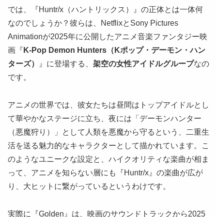
では、『Huntr/x（ハントリックス）』の正体とは一体何
なのでしょうか？彼らは、NetflixとSony Pictures
Animationが2025年に公開したアニメ音楽ファンタジー映
画『
K-Pop Demon Hunters（Kポップ・デーモン・ハン
ターズ）
』に登場する、
架空の女性アイドルグループ
なの
です。
アニメの世界では、彼女たちは昼間はトップアイドルとし
て華やかなステージに立ち、夜には「デーモンハンター
（悪魔狩り）」として人類を悪魔から守るという、二重生
活を送る魅力的なキャラクターとして描かれています。こ
のようなユニークな設定と、ハイクオリティな楽曲が相ま
って、アニメを知らない層にも『Huntr/x』の楽曲が広が
り、大ヒットに繋がっているというわけです。
実際に『Golden』は、映画のサウンドトラックから2025