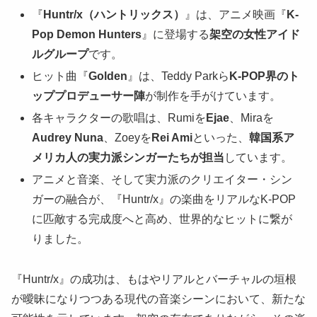
『
Huntr/x（ハントリックス）
』は、アニメ映画『
K-
Pop Demon Hunters
』に登場する
架空の女性アイド
ルグループ
です。
ヒット曲『
Golden
』は、Teddy Parkら
K-POP界のト
ッププロデューサー陣
が制作を手がけています。
各キャラクターの歌唱は、Rumiを
Ejae
、Miraを
Audrey Nuna
、Zoeyを
Rei Ami
といった、
韓国系ア
メリカ人の実力派シンガーたちが担当
しています。
アニメと音楽、そして実力派のクリエイター・シン
ガーの融合が、『Huntr/x』の楽曲をリアルなK-POP
に匹敵する完成度へと高め、世界的なヒットに繋が
りました。
『Huntr/x』の成功は、もはやリアルとバーチャルの垣根
が曖昧になりつつある現代の音楽シーンにおいて、新たな