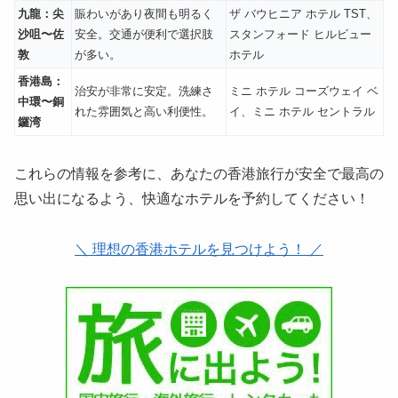
九龍：尖
賑わいがあり夜間も明るく
ザ バウヒニア ホテル TST、
沙咀〜佐
安全。交通が便利で選択肢
スタンフォード ヒルビュー
敦
が多い。
ホテル
香港島：
治安が非常に安定。洗練さ
ミニ ホテル コーズウェイ ベ
中環〜銅
れた雰囲気と高い利便性。
イ、ミニ ホテル セントラル
鑼湾
これらの情報を参考に、あなたの香港旅行が安全で最高の
思い出になるよう、快適なホテルを予約してください！
＼ 理想の香港ホテルを見つけよう！ ／