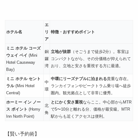
エ
ホテル名
リ
特徴・おすすめポイント
ア
ミニ ホテル コーズ
銅
立地が抜群
（そごうまで徒歩2分）。客室は
ウェイ ベイ
(Mini
鑼
コンパクトながら、その分価格が抑えられて
Hotel Causeway
湾
おり、立地と安さを重視する方に最適。
Bay)
ミニ ホテル セント
中環にリーズナブルに泊まれる
貴重な存在。
中
ラル
(Mini Hotel
ランカイフォンやピークトラム乗り場へ徒歩
環
Central)
圏内。観光拠点として非常に優秀。
ホーミー イン ノー
とにかく安さ重視
ならここ。中心部からMTR
北
ス ポイント
(Homy
で5〜10分と離れる分、価格が最安級。MTR
角
Inn North Point)
駅からも近くアクセスは便利。
【賢い予約術】