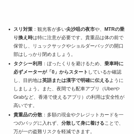
スリ対策
：観光客が多い
尖沙咀の夜市
や、
MTRの乗
り換え時
は特に注意が必要です。貴重品は体の前で
保管し、リュックサックやショルダーバッグの開口
部はしっかり閉めましょう。
タクシー利用
：ぼったくりを避けるため、
乗車時に
必ずメーターが「0」からスタート
しているか確認
し、目的地は
英語または漢字で明確に伝える
ように
しましょう。また、夜間でも配車アプリ（Uberや
Grabなど、香港で使えるアプリ）の利用は安全性が
高いです。
貴重品の分散
：多額の現金やクレジットカードを一
つのバッグに入れず、
分散して身に着ける
ことで、
万が一の盗難リスクを軽減できます。