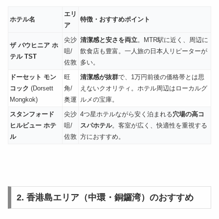
エリ
ホテル名
特徴・おすすめポイント
ア
尖沙
清潔感と安さを両立
。MTR駅に近く、周辺に
ザ バウヒニア ホ
咀/
飲食店も豊富。一人旅の日本人リピーターが
テル TST
佐敦
多い。
ドーセット モン
旺
清潔感が抜群
で、1万円前後の価格帯とは思
コック
(Dorsett
角/
えないクオリティ。ホテル周辺はローカルグ
Mongkok)
奥運
ルメの宝庫。
スタンフォード
尖沙
4つ星ホテルながら安く泊まれる
穴場の高コ
ヒルビュー ホテ
咀/
スパホテル
。客室が広く、快適性を重視する
ル
佐敦
方におすすめ。
2. 香港島エリア（中環・銅鑼湾）のおすすめ