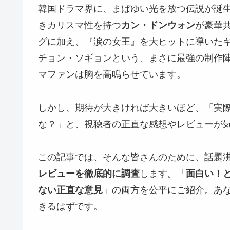
韓国ドラマ界に、まばゆい光を放つ伝説が誕
きカリスマ性を持つ
カン・ドンウォン
が豪華
グに加え、『涙の女王』を大ヒットに導いた
チョン・ソギョンという、まさに最強の制作
マファンは胸を高鳴らせています。
しかし、期待が大きければ大きいほど、「実
な？」と、視聴者の正直な感想やレビューが
この記事では、そんな皆さんのために、話題
レビューを徹底的に調査
します。「
面白い！
ない正直な意見
」の両方を公平にご紹介。あ
きるはずです。