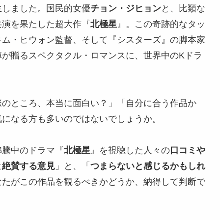
生しました。国民的女優
チョン・ジヒョン
と、比類な
共演を果たした超大作『
北極星
』。この奇跡的なタッ
キム・ヒウォン監督、そして『シスターズ』の脚本家
陣が贈るスペクタクル・ロマンスに、世界中のKドラ
際のところ、本当に面白い？」「自分に合う作品か
気になる方も多いのではないでしょうか。
沸騰中のドラマ『
北極星
』を視聴した人々の
口コミや
と絶賛する意見
」と、「
つまらないと感じるかもしれ
なたがこの作品を観るべきかどうか、納得して判断で