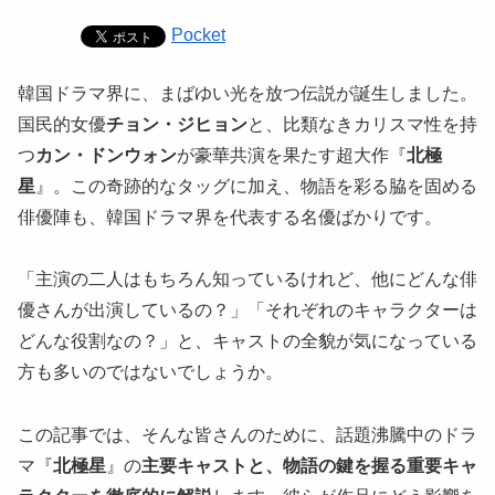
Pocket
韓国ドラマ界に、まばゆい光を放つ伝説が誕生しました。
国民的女優
チョン・ジヒョン
と、比類なきカリスマ性を持
つ
カン・ドンウォン
が豪華共演を果たす超大作『
北極
星
』。この奇跡的なタッグに加え、物語を彩る脇を固める
俳優陣も、韓国ドラマ界を代表する名優ばかりです。
「主演の二人はもちろん知っているけれど、他にどんな俳
優さんが出演しているの？」「それぞれのキャラクターは
どんな役割なの？」と、キャストの全貌が気になっている
方も多いのではないでしょうか。
この記事では、そんな皆さんのために、話題沸騰中のドラ
マ『
北極星
』の
主要キャストと、物語の鍵を握る重要キャ