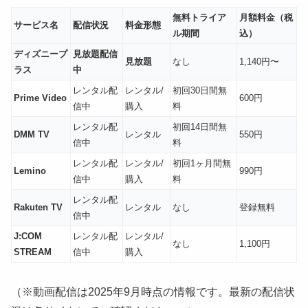
無料トライア
月額料金（税
サービス名
配信状況
料金形態
ル期間
込）
ディズニープ
見放題配信
見放題
なし
1,140円〜
ラス
中
レンタル配
レンタル/
初回30日間無
Prime Video
600円
信中
購入
料
レンタル配
初回14日間無
DMM TV
レンタル
550円
信中
料
レンタル配
レンタル/
初回1ヶ月間無
Lemino
990円
信中
購入
料
レンタル配
Rakuten TV
レンタル
なし
登録無料
信中
J:COM
レンタル配
レンタル/
なし
1,100円
STREAM
信中
購入
（※動画配信は2025年9月時点の情報です。最新の配信状