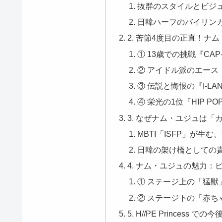
抜群のスタイルとビジ
​日韓ハーフのバイリン
​2. 苦節4度目の正直！
​① 13歳での挑戦『CAP-
​② アイドル派のエース『
​③ 伝説と悔恨の『I-LAN
​④ 栄光の1位『HIP POP 
​3. なぜナム・ユジュは
​MBTI「ISFP」が
​日韓の架け橋としての
​4. ナム・ユジュの魅力
​① ステージ上の「猛獣
​② ステージ下の「赤ち
​5. H//PE Princess 