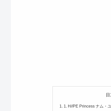
目
​1. H//PE Princes