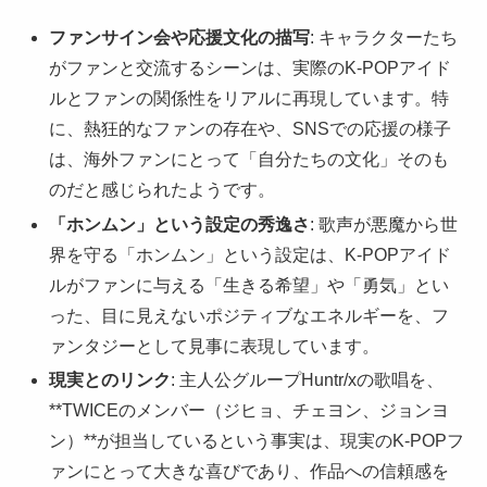
ファンサイン会や応援文化の描写
: キャラクターたち
がファンと交流するシーンは、実際のK-POPアイド
ルとファンの関係性をリアルに再現しています。特
に、熱狂的なファンの存在や、SNSでの応援の様子
は、海外ファンにとって「自分たちの文化」そのも
のだと感じられたようです。
「ホンムン」という設定の秀逸さ
: 歌声が悪魔から世
界を守る「ホンムン」という設定は、K-POPアイド
ルがファンに与える「生きる希望」や「勇気」とい
った、目に見えないポジティブなエネルギーを、フ
ァンタジーとして見事に表現しています。
現実とのリンク
: 主人公グループHuntr/xの歌唱を、
**TWICEのメンバー（ジヒョ、チェヨン、ジョンヨ
ン）**が担当しているという事実は、現実のK-POPフ
ァンにとって大きな喜びであり、作品への信頼感を