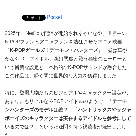
Pocket
2025年、Netflixで配信が開始されるやいなや、世界中の
K-POPファンとアニメファンを熱狂させたアニメ映画
『
K-POPガールズ！デーモン・ハンターズ
』。昼は華や
かなK-POPアイドル、夜は悪魔と戦う秘密のヒーローと
いう斬新な設定と、本格的なK-POPサウンドが融合した
この作品は、瞬く間に世界的な人気を獲得しました。
特に、登場人物たちのビジュアルやキャラクター設定が、
あまりにもリアルなK-POPアイドルのようで、「
デーモ
ンハンターズのモデルは誰？
」「
ハントリックスやサジャ
ボーイズのキャラクターは実在するアイドルを参考にして
いるのでは？
」といった疑問を持つ視聴者が続出しまし
た。