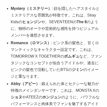
Mystery（ミステリー）
: 顔を隠したヘアスタイルと
ミステリアスな雰囲気が特徴です。これは、Stray
Kidsの
ヒョンジン
や、SEVENTEENの
The 8
のよう
に、独特のオーラや芸術的な感性を持つビジュアル
メンバーを連想させます。
Romance（ロマンス）
: ピンク系の髪色と、甘くロ
マンティックなキャラクター設定です。これは、
TOMORROW X TOGETHERの
ボムギュ
など、ファン
タジックなコンセプトが似合うアイドルや、過去に
ピンクの髪色で活動していたBTSの
ジミン
のイメー
ジと重なります。
Abby（アビー）
: 鍛えられた体とセクシーな魅力が
特徴のメインダンサーです。これは、MONSTA Xの
ショヌ
やATEEZの
ホンジュン
のように、パワフルな
パフォーマンスと肉体美でファンを魅了するアイド