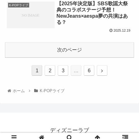
【2025年決定版】SBS歌謡大祭
K-POPライブ
典のコラボステージ予想！
NewJeans×aespa夢の共演はあ
る？
2025.12.19
次のページ
1
2
3
…
6
ホーム
K-POPライブ
ディズニーラブ