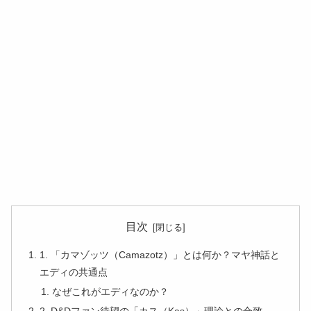
目次
1. 「カマゾッツ（Camazotz）」とは何か？マヤ神話と
エディの共通点
なぜこれがエディなのか？
2. D&Dファン待望の「カス（Kas）」理論との合致