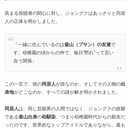
高まる視聴者の関心に対し、ジョングクはあっさりと同居
人の正体を明かしました。
「一緒に住んでいるのは
釜山（プサン）の友達
で
す。幼稚園の頃からの仲で、毎日“黙れ”って言い
合う関係」
この一言で、彼の
同居人
が誰なのか、そしてその人物の
出
身地
がどこなのか、すべての謎が解き明かされました。
同居人
は、同じ芸能界の人間ではなく、ジョングクの故郷
である
釜山出身
の
幼馴染
、つまり幼稚園時代からの親友だ
ったのです。世界的なトップアイドルでありながら、最も