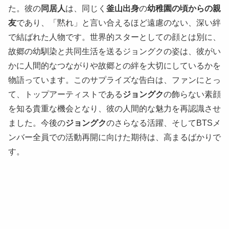
た。彼の
同居人
は、同じく
釜山出身
の
幼稚園の頃からの親
友
であり、「黙れ」と言い合えるほど遠慮のない、深い絆
で結ばれた人物です。世界的スターとしての顔とは別に、
故郷の幼馴染と共同生活を送るジョングクの姿は、彼がい
かに人間的なつながりや故郷との絆を大切にしているかを
物語っています。このサプライズな告白は、ファンにとっ
て、トップアーティストである
ジョングク
の飾らない素顔
を知る貴重な機会となり、彼の人間的な魅力を再認識させ
ました。今後の
ジョングク
のさらなる活躍、そしてBTSメ
ンバー全員での活動再開に向けた期待は、高まるばかりで
す。