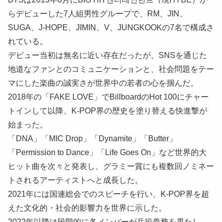
らデビューした7人組男性グループで、RM、JIN、
SUGA、J-HOPE、JIMIN、V、JUNGKOOKの7名で構成さ
れている。
デビュー当初は無名に近い存在だったが、SNSを通じた
地道なファンとのコミュニケーションと、社会問題をテー
マにした楽曲の誠実さが世界中の若者の心を掴んだ。
2018年の「FAKE LOVE」でBillboardのHot 100にチャー
トインして以降、K-POP界の歴史を塗り替える快進撃が
始まった。
「DNA」「MIC Drop」「Dynamite」「Butter」
「Permission to Dance」「Life Goes On」など世界的大
ヒット曲を次々と発表し、グラミー賞にも複数回ノミネー
トされるアーティストへと成長した。
2021年には国連総会でのスピーチを行い、K-POP界を超
えた文化的・社会的影響力を世界に示した。
2022年以降は段階的に各メンバーが兵役義務を果たし、