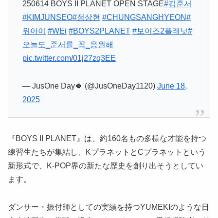
250614 BOYS II PLANET OPEN STAGE
#김준서
#KIMJUNSEO
#정상현
#CHUNGSANGHYEON
#
위아이
#WEi
#BOYS2PLANET
#보이즈2플래닛
#
오늘도_준서를_꼭_응원해
pic.twitter.com/01j27zq3EE
— JusOne Day🍀 (@JusOneDay1120)
June 18,
2025
『BOYS II PLANET』は、約160名もの多様な才能を持つ
練習生たちが集結し、KプラネットとCプラネットという
新形式で、K-POP界の新たな歴史を創り出そうとしてい
ます。
ダンサー・振付師としての実績を持つYUMEKIのような日