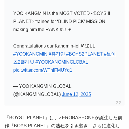
YOO KANGMIN is the MOST VOTED <BOYS II
PLANET> trainee for ‘BLIND PICK’ MISSION
making him the RANK #1! 🎉
Congratulations our Kangmin-ie! 🫶🏻❤️‍🔥
#YOOKANGMIN
#유강민
#BOYS2PLANET
#보이
즈2플래닛
#YOOKANGMINGLOBAL
pic.twitter.com/WTnlFMUYq1
— YOO KANGMIN GLOBAL
(@KANGMINGLOBAL)
June 12, 2025
『BOYS II PLANET』は、ZEROBASEONEが誕生した前
作『BOYS PLANET』の熱狂を引き継ぎ、さらに進化し