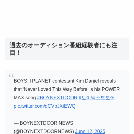
過去のオーディション番組経験者にも注
目！
BOYS II PLANET contestant Kim Daniel reveals
that ‘Never Loved This Way Before’ is his POWER
MAX song.
#BOYNEXTDOOR
#보이넥스트도어
pic.twitter.com/qCVpJXiEWQ
— BOYNEXTDOOR NEWS
(@BOYNEXTDOORNEWS)
June 12, 2025