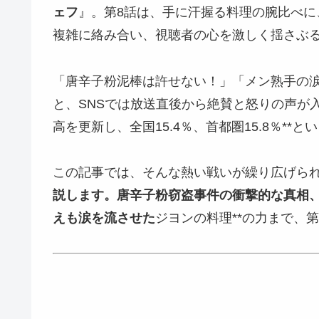
ェフ
』。第8話は、手に汗握る料理の腕比べ
複雑に絡み合い、視聴者の心を激しく揺さぶ
「唐辛子粉泥棒は許せない！」「メン熟手の
と、SNSでは放送直後から絶賛と怒りの声が
高を更新し、全国15.4％、首都圏15.8％*
この記事では、そんな熱い戦いが繰り広げられ
説します。唐辛子粉窃盗事件の衝撃的な真相
えも涙を流させた
ジヨンの料理**の力まで、