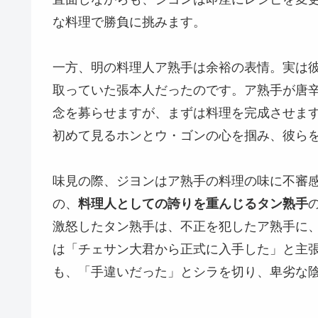
な料理で勝負に挑みます。
一方、明の料理人ア熟手は余裕の表情。実は
取っていた張本人だったのです。ア熟手が唐
念を募らせますが、まずは料理を完成させま
初めて見るホンとウ・ゴンの心を掴み、彼ら
味見の際、ジヨンはア熟手の料理の味に不審
の、
料理人としての誇りを重んじるタン熟手
激怒したタン熟手は、不正を犯したア熟手に
は「チェサン大君から正式に入手した」と主
も、「手違いだった」とシラを切り、卑劣な