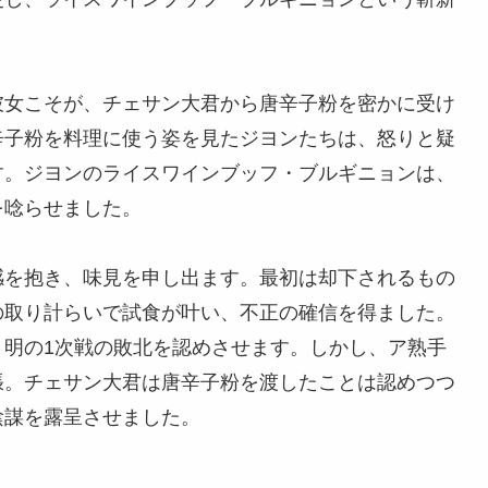
彼女こそが、チェサン大君から唐辛子粉を密かに受け
辛子粉を料理に使う姿を見たジヨンたちは、怒りと疑
す。ジヨンのライスワインブッフ・ブルギニョンは、
を唸らせました。
感を抱き、味見を申し出ます。最初は却下されるもの
の取り計らいで試食が叶い、不正の確信を得ました。
、明の1次戦の敗北を認めさせます。しかし、ア熟手
張。チェサン大君は唐辛子粉を渡したことは認めつつ
陰謀を露呈させました。