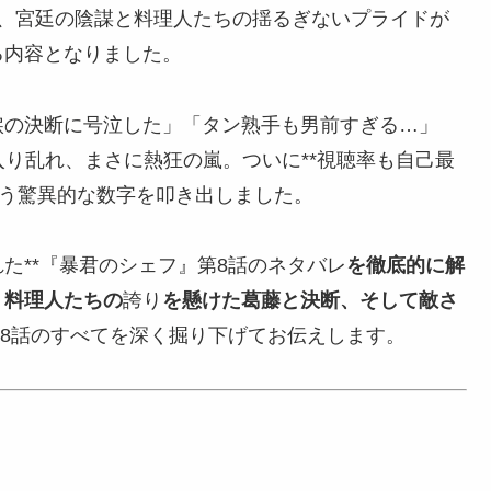
に、宮廷の陰謀と料理人たちの揺るぎないプライドが
る内容となりました。
涙の決断に号泣した」「タン熟手も男前すぎる…」
入り乱れ、まさに熱狂の嵐。ついに**視聴率も自己最
*という驚異的な数字を叩き出しました。
た**『暴君のシェフ』第8話のネタバレ
を徹底的に解
、料理人たちの
誇り
を懸けた葛藤と決断、そして敵さ
第8話のすべてを深く掘り下げてお伝えします。