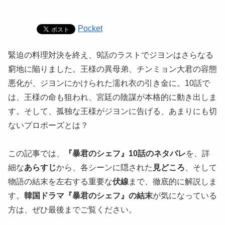
Pocket
緊迫の料理対決を終え、9話のラストでジヨンはさらなる
窮地に陥りました。王様の異母弟、チンミョン大君の容態
悪化が、ジヨンにかけられた濡れ衣の引き金に。10話で
は、王様の命も狙われ、宮廷の陰謀が本格的に動き出しま
す。そして、孤独な王様がジヨンに告げる、あまりにも切
ないプロポーズとは？
​この記事では、
『暴君のシェフ』10話のネタバレ
を、詳
細な
あらすじ
から、各シーンに隠された
見どころ
、そして
物語の結末を左右する重要な
伏線
まで、徹底的に解説しま
す。
韓国ドラマ『暴君のシェフ』の結末
が気になっている
方は、ぜひ最後までご覧ください。