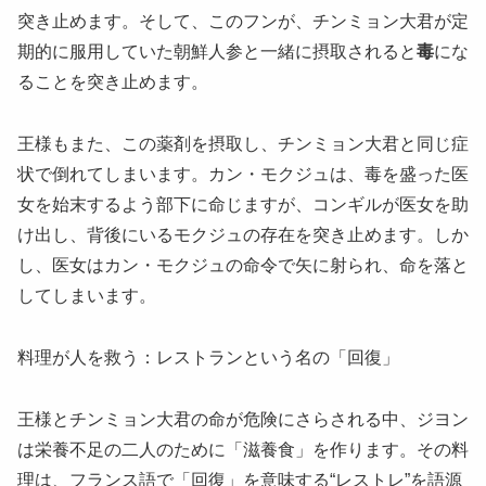
突き止めます。そして、このフンが、チンミョン大君が定
期的に服用していた朝鮮人参と一緒に摂取されると
毒
にな
ることを突き止めます。
​王様もまた、この薬剤を摂取し、チンミョン大君と同じ症
状で倒れてしまいます。カン・モクジュは、毒を盛った医
女を始末するよう部下に命じますが、コンギルが医女を助
け出し、背後にいるモクジュの存在を突き止めます。しか
し、医女はカン・モクジュの命令で矢に射られ、命を落と
してしまいます。
​料理が人を救う：レストランという名の「回復」
​王様とチンミョン大君の命が危険にさらされる中、ジヨン
は栄養不足の二人のために「滋養食」を作ります。その料
理は、フランス語で「回復」を意味する“レストレ”を語源