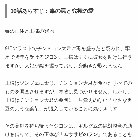
​10話あらすじ：毒の罠と究極の愛
​毒の正体と王様の窮地
​9話のラストでチンミョン大君に毒を盛ったと疑われ、牢
屋で拷問を受ける
ジヨン
。王様はすぐに彼女を助けに行き
ますが、大妃が鍵を握っており、身動きが取れません。
​王様はソンジェに命じ、チンミョン大君が食べたすべての
ものを調査させますが、毒物は見つかりません。しかし、
王様はチンミョン大君の薬包に、見覚えのない「小さな黒
豆のような薬剤」が混入していることに気づきます。
​その薬剤を持ち帰ったジヨンは、ギルグムの絶対嗅覚の助
けを借りて、その正体が「
ムササビのフン
」であることを