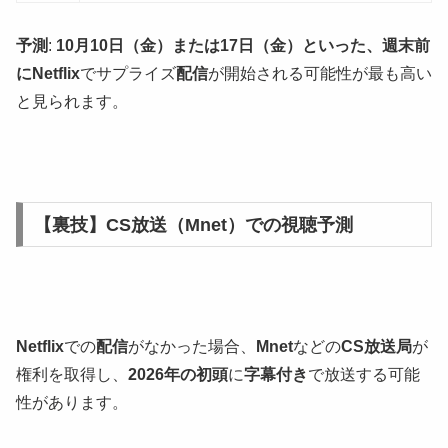
予測
:
10月10日（金）または17日（金）といった、週末前
にNetflix
でサプライズ
配信
が開始される可能性が最も高い
と見られます。
【裏技】CS放送（Mnet）での視聴予測
Netflix
での
配信
がなかった場合、
Mnet
などの
CS放送局
が
権利を取得し、
2026年の初頭
に
字幕付き
で放送する可能
性があります。