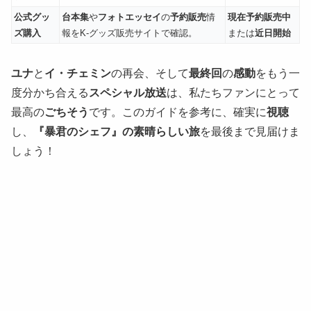
公式グッ
台本集
や
フォトエッセイ
の
予約販売
情
現在予約販売中
ズ購入
報をK-グッズ販売サイトで確認。
または
近日開始
ユナ
と
イ・チェミン
の再会、そして
最終回
の
感動
をもう一
度分かち合える
スペシャル放送
は、私たちファンにとって
最高の
ごちそう
です。このガイドを参考に、確実に
視聴
し、
『暴君のシェフ』の素晴らしい旅
を最後まで見届けま
しょう！