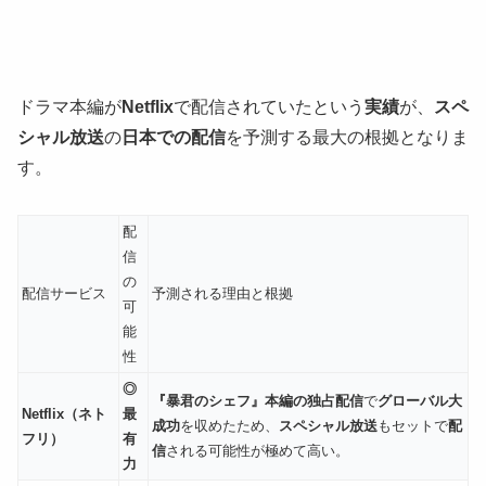
ドラマ本編が
Netflix
で配信されていたという
実績
が、
スペ
シャル放送
の
日本での配信
を予測する最大の根拠となりま
す。
配
信
の
配信サービス
予測される理由と根拠
可
能
性
◎
『暴君のシェフ』本編の独占配信
で
グローバル大
Netflix（ネト
最
成功
を収めたため、
スペシャル放送
もセットで
配
フリ）
有
信
される可能性が極めて高い。
力