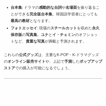
台本集
: ドラマの
感動的な台詞
や
名場面
を振り返るこ
とができる
完全版台本集
。韓国語学習者にとっても
最高の教材
となります。
フォトエッセイ
: 現場の
スチールカット
を収めた
永久
保存版
の
写真集
。
ユナ
と
イ・チェミン
のオフショッ
トなど、
貴重な写真
が満載と予測されます。
これらの
公式グッズ
は、主要なK-POP・K-ドラマグッズ
の
オンライン販売サイト
や、上記で
予測
した
ポップアップ
ストア
での購入が可能になるでしょう。