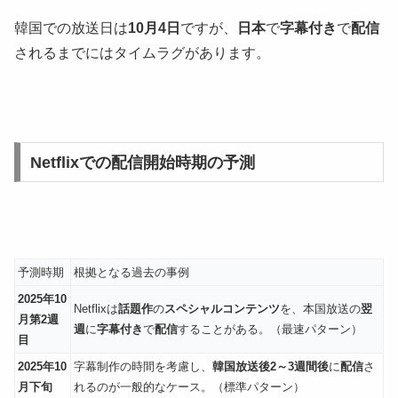
韓国での放送日は
10月4日
ですが、
日本
で
字幕付き
で
配信
されるまでにはタイムラグがあります。
Netflixでの配信開始時期の予測
予測時期
根拠となる過去の事例
2025年10
Netflixは
話題作
の
スペシャルコンテンツ
を、本国放送の
翌
月第2週
週
に
字幕付き
で
配信
することがある。（最速パターン）
目
2025年10
字幕制作の時間を考慮し、
韓国放送後2～3週間後
に
配信
さ
月下旬
れるのが一般的なケース。（標準パターン）