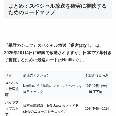
まとめ：スペシャル放送を確実に視聴する
ためのロードマップ
『暴君のシェフ』スペシャル放送「退宮はなし」は、
2025年10月4日に韓国で放送されますが、日本で字幕付き
で
視聴
するための
最速ルート
は
Netflix
です。
項目
最優先アクション
予測される時期
スペシャ
Netflix
の**『暴君のシェフ』**ページを
10月10日（金）
ル放送視
毎日チェック。
～
10月下旬
聴
ポップア
日本公式SNS
（
tvN Japan
など）や
K-
ップスト
10月下旬～11月
style
のニュースをチェック。
ア