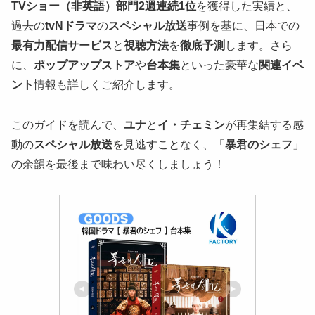
TVショー（非英語）部門2週連続1位
を獲得した実績と、
過去の
tvNドラマ
の
スペシャル放送
事例を基に、日本での
最有力配信サービス
と
視聴方法
を
徹底予測
します。さら
に、
ポップアップストア
や
台本集
といった豪華な
関連イベ
ント
情報も詳しくご紹介します。
このガイドを読んで、
ユナ
と
イ・チェミン
が再集結する感
動の
スペシャル放送
を見逃すことなく、「
暴君のシェフ
」
の余韻を最後まで味わい尽くしましょう！