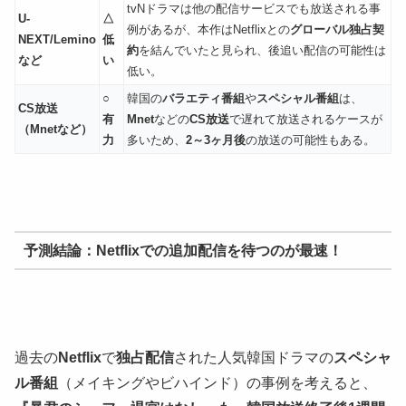
tvNドラマは他の配信サービスでも放送される事
U-
△
例があるが、本作はNetflixとの
グローバル独占契
NEXT/Lemino
低
約
を結んでいたと見られ、後追い配信の可能性は
など
い
低い。
○
韓国の
バラエティ番組
や
スペシャル番組
は、
CS放送
有
Mnet
などの
CS放送
で遅れて放送されるケースが
（Mnetなど）
力
多いため、
2～3ヶ月後
の放送の可能性もある。
予測結論：Netflixでの追加配信を待つのが最速！
過去の
Netflix
で
独占配信
された人気韓国ドラマの
スペシャ
ル番組
（メイキングやビハインド）の事例を考えると、