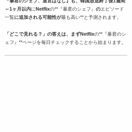
『暴君のシェフ、退宮はなし』も、韓国放送終了後1週間
～1ヶ月以内
に
Netflix
の**『暴君のシェフ』
の
エピソード
一覧
に追加される可能性が
最も高い**と予測されます。
「どこで見れる？」の答えは、まずNetflix
の**『暴君のシ
ェフ』**ページを毎日チェックすることから始まります。