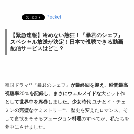
Pocket
【緊急速報】冷めない熱狂！『暴君のシェフ』
スペシャル放送が決定！日本で視聴できる動画
配信サービスはどこ？
韓国ドラマ**『暴君のシェフ』
が最終回を迎え、瞬間最高
視聴率
20％
を記録し、まさにウェルメイドな
大ヒット作
として世界中を席巻しました。少女時代 ユナと
イ・チェ
ミン
の完璧な
ケミストリー**、歴史を変えたロマンス、そ
して食欲をそそる
フュージョン料理
のすべてが、私たちを
夢中にさせました。