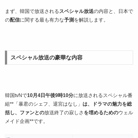
まず、韓国で放送される
スペシャル放送
の内容と、日本で
の
配信
に関する最も有力な
予測
を解説します。
スペシャル放送の豪華な内容
韓国tvNで
10月4日午後9時10分
に放送されるスペシャル番
組**「暴君のシェフ、退宮はなし」
は、ドラマの魅力を総
括し、ファンとの
放送終了の寂しさ
を埋めるための
ウェル
メイド企画**です。