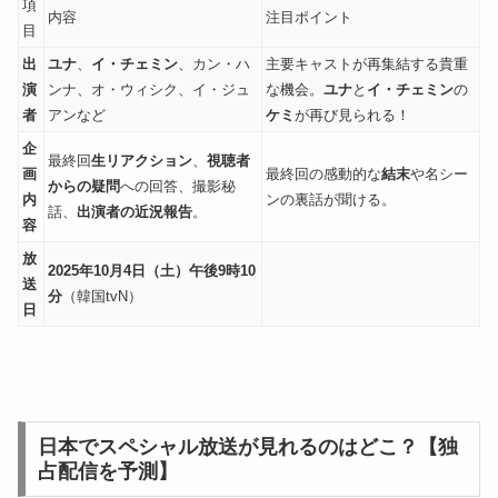
項
内容
注目ポイント
目
出
ユナ
、
イ・チェミン
、カン・ハ
主要キャストが再集結する貴重
演
ンナ、オ・ウィシク、イ・ジュ
な機会。
ユナ
と
イ・チェミン
の
者
アンなど
ケミ
が再び見られる！
企
最終回
生リアクション
、
視聴者
画
最終回の感動的な
結末
や名シー
からの疑問
への回答、撮影秘
内
ンの裏話が聞ける。
話、
出演者の近況報告
。
容
放
2025年10月4日（土）午後9時10
送
分
（韓国tvN）
日
日本でスペシャル放送が見れるのはどこ？【独
占配信を予測】