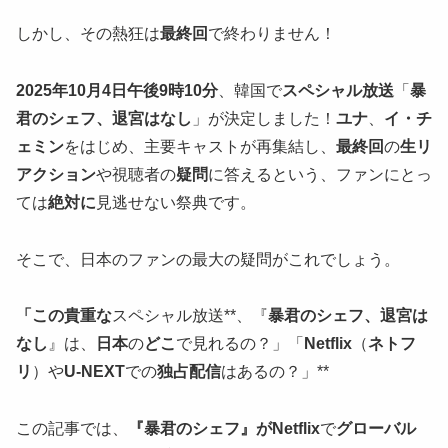
しかし、その熱狂は
最終回
で終わりません！
2025年10月4日午後9時10分
、韓国で
スペシャル放送
「
暴
君のシェフ、退宮はなし
」が決定しました！
ユナ
、
イ・チ
ェミン
をはじめ、主要キャストが再集結し、
最終回
の
生リ
アクション
や視聴者の
疑問
に答えるという、ファンにとっ
ては
絶対に
見逃せない祭典です。
そこで、日本のファンの最大の疑問がこれでしょう。
「この貴重な
スペシャル放送**、『
暴君のシェフ、退宮は
なし
』は、
日本
の
どこ
で見れるの？」「
Netflix
（
ネトフ
リ
）や
U-NEXT
での
独占配信
はあるの？」**
この記事では、
『暴君のシェフ』がNetflix
で
グローバル