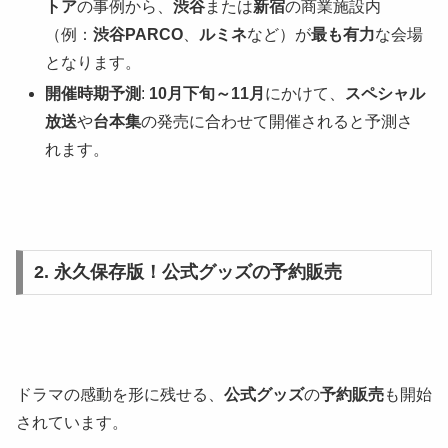
トア
の事例から、
渋谷
または
新宿
の商業施設内
（例：
渋谷PARCO
、
ルミネ
など）が
最も有力
な会場
となります。
開催時期予測
:
10月下旬～11月
にかけて、
スペシャル
放送
や
台本集
の発売に合わせて開催されると予測さ
れます。
2. 永久保存版！公式グッズの予約販売
ドラマの感動を形に残せる、
公式グッズ
の
予約販売
も開始
されています。