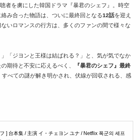
中の視聴者を虜にした韓国ドラマ『暴君のシェフ』。時空
に絡み合った物語は、ついに最終回となる
12話
を迎え
切ないロマンスの行方は、多くのファンの間で様々な
？」「ジヨンと王様は結ばれる？」と、気が気でなか
たの期待と不安に応えるべく、
『暴君のシェフ』最終
。すべての謎が解き明かされ、伏線が回収される、感
 台本集 / 主演 イ・チェヨン ユナ / Netflix 폭군의 셰프 