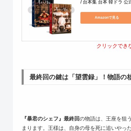
/ 台本集 台本 韓ドラ 公
Amazonで見る
クリックでき
最終回の鍵は「望雲録」！物語の
『暴君のシェフ』最終回
の物語は、王座を狙
まります。王様は、自身の母を死に追いやっ