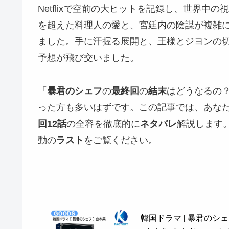
Netflixで空前の大ヒットを記録し、世界
を超えた料理人の愛と、宮廷内の陰謀が複雑
ました。手に汗握る展開と、王様とジヨンの
予想が飛び交いました。
「
暴君のシェフ
の
最終回
の
結末
はどうなるの
った方も多いはずです。この記事では、あな
回12話
の全容を徹底的に
ネタバレ
解説します
動の
ラスト
をご覧ください。
韓国ドラマ [ 暴君のシェフ ]