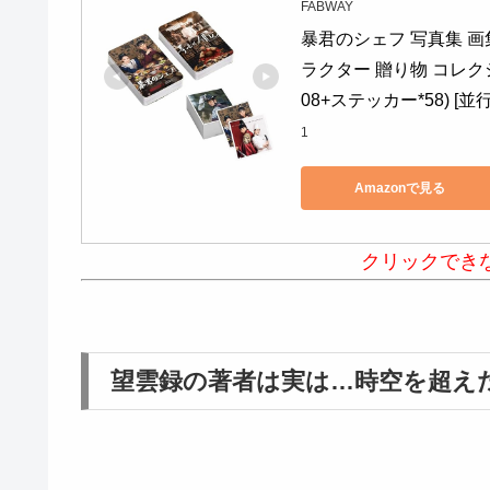
FABWAY
暴君のシェフ 写真集 画
ラクター 贈り物 コレク
08+ステッカー*58) [並
1
Amazonで見る
クリックでき
望雲録の著者は実は…時空を超え