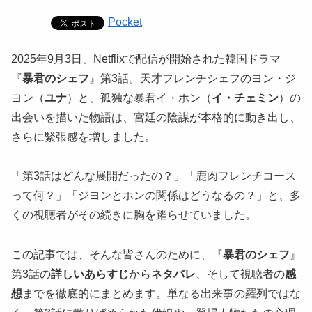
Pocket
2025年9月3日、Netflixで配信が開始された韓国ドラマ
『
暴君のシェフ
』第3話。天才フレンチシェフのヨン・ジ
ヨン（
ユナ
）と、孤独な暴君イ・ホン（
イ・チェミン
）の
出会いを描いた物語は、宮廷の陰謀が本格的に動き出し、
さらに緊張感を増しました。
「第3話はどんな展開だったの？」「鹿肉フレンチコース
って何？」「ジヨンとホンの関係はどうなるの？」と、多
くの視聴者がその続きに胸を躍らせていました。
この記事では、そんな皆さんのために、『
暴君のシェフ
』
第3話の
詳しいあらすじ
から
ネタバレ
、そして視聴者の
感
想
までを徹底的にまとめます。単なる出来事の羅列ではな