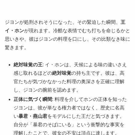
ジヨンが処刑されそうになった、その緊迫した瞬間、
王
イ・ホン
が現れます。冷酷な表情でむち打ちを命じるかと
思いきや、彼はジヨンの料理を口にし、その比類なき味に
驚きます。
絶対味覚の王
: イ・ホンは、天候による味の違いさえ
感じ取れるほどの
絶対味覚
の持ち主です。彼は、高
官たちが気づかなかった料理の奥深さを正確に理解
し、ジヨンの腕前を認めます。
正体に気づく瞬間
: 料理を介してホンの正体を知った
ジヨンは、彼が単なる権力者ではなく、歴史に名高
い
暴君・燕山君
をモデルにした王だと気づきます。
自分が「暴君のそばにいる」という衝撃的な事実を
理解したことで、彼女の不安は頂点に達します。