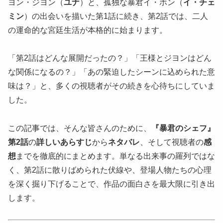
ヨン・ジヨン（
ユナ
）と、孤独な暴君イ・ホン（
イ・チェ
ミン
）の出会いを描いた第1話に続き、第2話では、二人
の運命的な宮廷生活が本格的に始まります。
「第2話はどんな展開だったの？」「王様とジヨンはどん
な関係になるの？」「あの緊迫したシーンに込められた意
味は？」と、多くの視聴者がその続きを心待ちにしていま
した。
この記事では、そんな皆さんのために、
『暴君のシェフ』
第2話
の
詳しいあらすじ
から
ネタバレ
、そして視聴者の
感
想
までを徹底的にまとめます。単なる出来事の羅列ではな
く、第2話に散りばめられた伏線や、登場人物たちの心理
を深く掘り下げることで、作品の面白さを最大限に引き出
します。