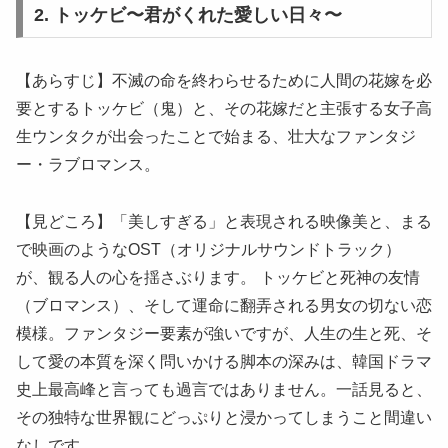
2. トッケビ〜君がくれた愛しい日々〜
【あらすじ】不滅の命を終わらせるために人間の花嫁を必
要とするトッケビ（鬼）と、その花嫁だと主張する女子高
生ウンタクが出会ったことで始まる、壮大なファンタジ
ー・ラブロマンス。
【見どころ】「美しすぎる」と表現される映像美と、まる
で映画のようなOST（オリジナルサウンドトラック）
が、観る人の心を揺さぶります。 トッケビと死神の友情
（ブロマンス）、そして運命に翻弄される男女の切ない恋
模様。ファンタジー要素が強いですが、人生の生と死、そ
して愛の本質を深く問いかける脚本の深みは、韓国ドラマ
史上最高峰と言っても過言ではありません。一話見ると、
その独特な世界観にどっぷりと浸かってしまうこと間違い
なしです。