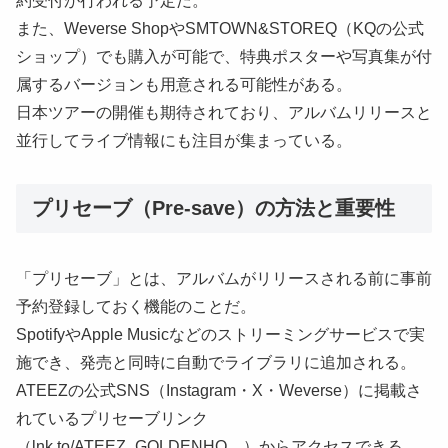
約受付が行われる予定だ。
また、Weverse ShopやSMTOWN&STOREQ（KQの公式
ショップ）でも購入が可能で、特典ポスターや写真集が付
属するバージョンも用意される可能性がある。
日本ツアーの開催も期待されており、アルバムリリースと
並行してライブ情報にも注目が集まっている。
プリセーブ（Pre-save）の方法と重要性
「プリセーブ」とは、アルバムがリリースされる前に事前
予約登録しておく機能のことだ。
SpotifyやApple Musicなどのストリーミングサービスで実
施でき、発売と同時に自動でライブラリに追加される。
ATEEZの公式SNS（Instagram・X・Weverse）に掲載さ
れているプリセーブリンク
（lnk.to/ATEEZ_GOLDENHO…）からアクセスできる。