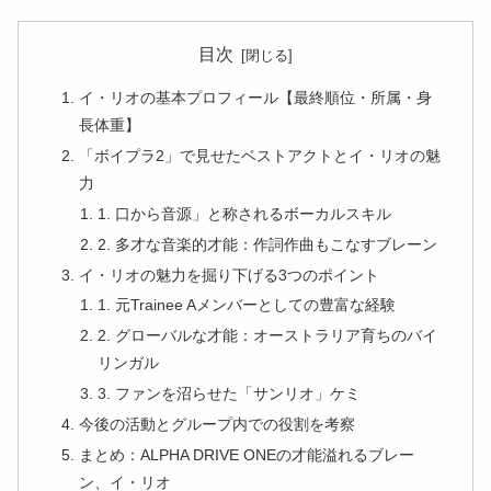
目次
イ・リオの基本プロフィール【最終順位・所属・身
長体重】
「ボイプラ2」で見せたベストアクトとイ・リオの魅
力
1. 口から音源」と称されるボーカルスキル
2. 多才な音楽的才能：作詞作曲もこなすブレーン
イ・リオの魅力を掘り下げる3つのポイント
1. 元Trainee Aメンバーとしての豊富な経験
2. グローバルな才能：オーストラリア育ちのバイ
リンガル
3. ファンを沼らせた「サンリオ」ケミ
今後の活動とグループ内での役割を考察
まとめ：ALPHA DRIVE ONEの才能溢れるブレー
ン、イ・リオ