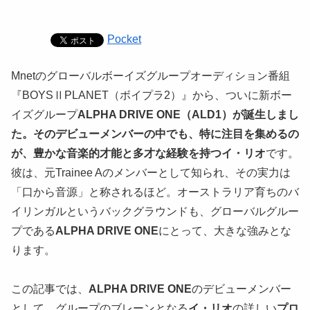
Pocket
Mnetのグローバルボーイズグループオーディション番組
『BOYSⅡPLANET（ボイプラ2）』から、ついに新ボー
イズグループ
ALPHA DRIVE ONE（ALD1）が誕生しまし
た。そのデビューメンバーの中でも、特に注目を集めるの
が、豊かな音楽的才能と多才な経験を持つイ・リオ
です。
彼は、元Trainee Aのメンバーとして知られ、その実力は
「口から音源」と称されるほど。オーストラリア育ちのバ
イリンガルというバックグラウンドも、グローバルグルー
プである
ALPHA DRIVE ONE
にとって、大きな強みとな
ります。
この記事では、
ALPHA DRIVE ONE
のデビューメンバー
として、グループのブレーンとなる
イ・リオ
の詳しい
プロ