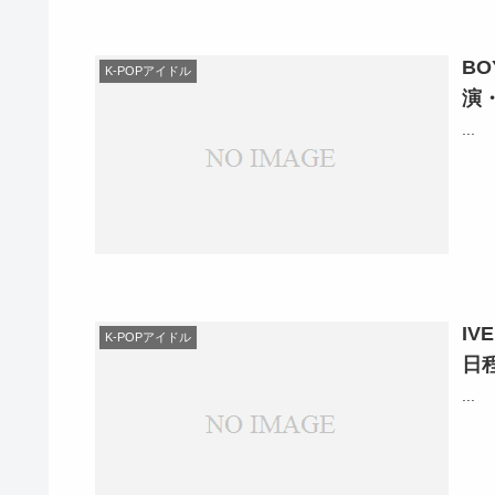
B
K-POPアイドル
演
...
I
K-POPアイドル
日
...