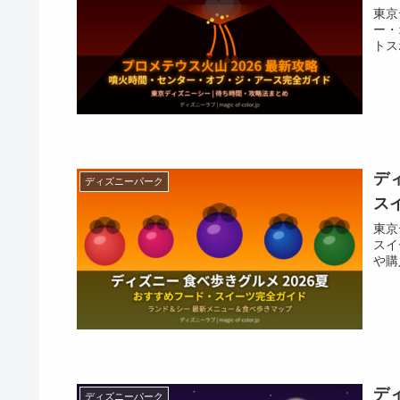
東京
ー・
トス
デ
ディズニーパーク
ス
東京
スイ
や購
デ
ディズニーパーク