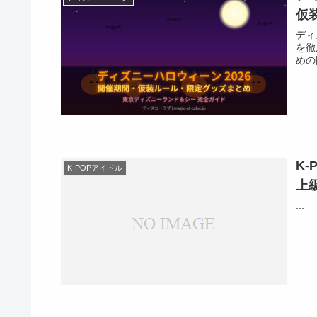
仮
ディ
を徹
めの
K
K-POPアイドル
上
...