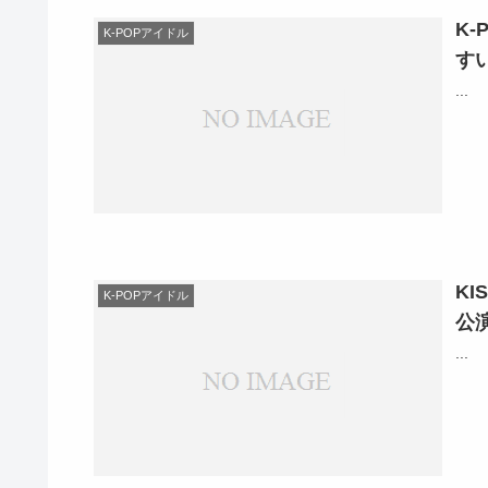
K
K-POPアイドル
す
...
KI
K-POPアイドル
公
...