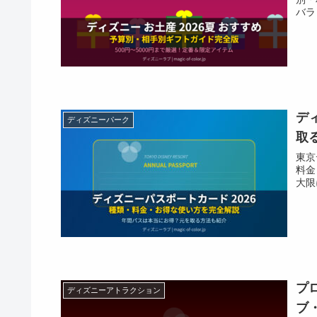
バラ
デ
ディズニーパーク
取
東京
料金
大限
プ
ディズニーアトラクション
ブ