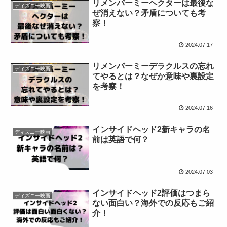
リメンバーミーヘクターは最後な
ディズニー映画
ぜ消えない？矛盾についても考
察！
2024.07.17
リメンバーミーデラクルスの忘れ
ディズニー映画
てやるとは？なぜか意味や裏設定
を考察！
2024.07.16
インサイドヘッド2新キャラの名
ディズニー映画
前は英語で何？
2024.07.03
インサイドヘッド2評価はつまら
ディズニー映画
ない面白い？海外での反応もご紹
介！