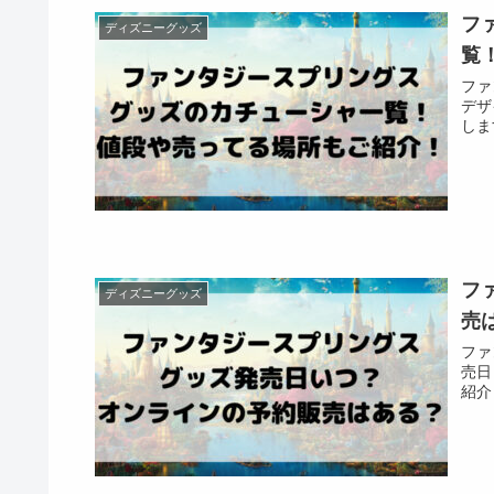
フ
ディズニーグッズ
覧
ファ
デザ
しま
フ
ディズニーグッズ
売
ファ
売日
紹介